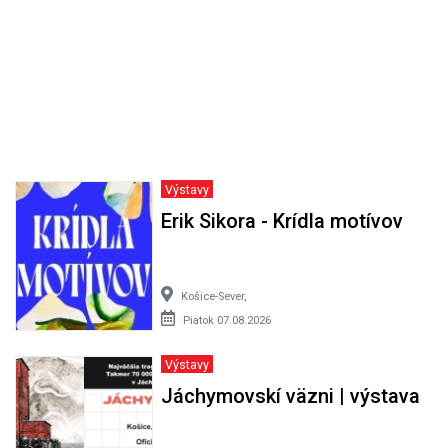
Výstavy
Erik Sikora - Krídla motívov
Košice-Sever,
Piatok 07.08.2026
Výstavy
Jáchymovskí väzni | výstava