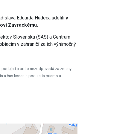
adislava Eduarda Hudeca udelili
v
novi Zavrackému.
tektov Slovenska (SAS) a Centrum
obiacim v zahraničí za ich výnimočný
h podujatí a preto nezodpovedá za zmeny
ín a čas konania podujatia priamo u