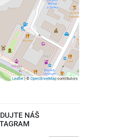
Leaflet
| ©
OpenStreetMap
contributors
EDUJTE NÁŠ
STAGRAM