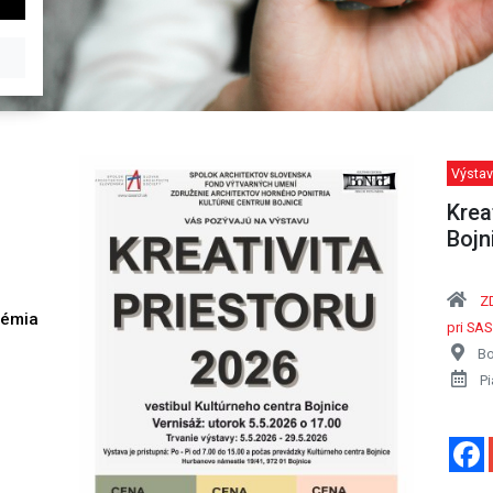
Výstav
Krea
Bojn
Z
démia
pri SAS
h
Bo
Pi