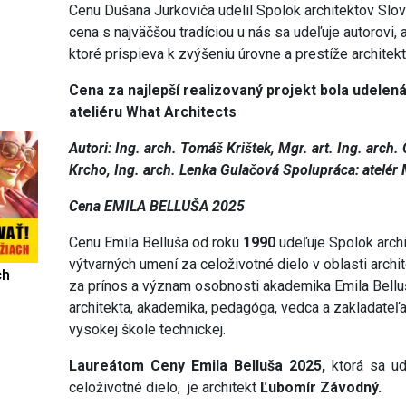
Cenu Dušana Jurkoviča udelil Spolok architektov Slove
cena s najväčšou tradíciou u nás sa udeľuje autorovi,
ktoré prispieva k zvýšeniu úrovne a prestíže architek
Cena za najlepší realizovaný projekt bola udelen
ateliéru What Architects
Autori: Ing. arch. Tomáš Krištek, Mgr. art. Ing. arch.
Krcho, Ing. arch. Lenka Gulačová Spolupráca: atelér
Cena EMILA BELLUŠA 2025
Cenu Emila Belluša od roku
1990
udeľuje Spolok arch
výtvarných umení za celoživotné dielo v oblasti archi
ch
za prínos a význam osobnosti akademika Emila Bell
architekta, akademika, pedagóga, vedca a zakladateľa
vysokej škole technickej.
Laureátom Ceny Emila Belluša 2025,
ktorá sa ud
celoživotné dielo, je architekt
Ľubomír Závodný.