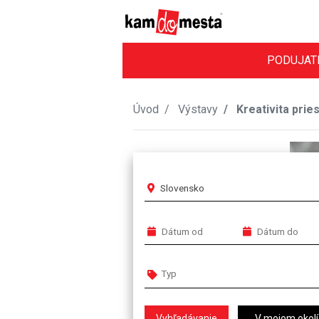
PODUJAT
Úvod
Výstavy
Kreativita prie
Slovensko
V mojom okolí