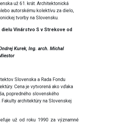
nska už 61. krát. Architektonická
 alebo autorskému kolektívu za dielo,
tonickej tvorby na Slovensku.
á dielu Vinárstvo S v Strekove od
 Ondrej Kurek, Ing. arch. Michal
 Miestor
itektov Slovenska a Rada Fondu
tektúry. Cena je vytvorená ako vďaka
uša, popredného slovenského
 Fakulty architektúry na Slovenskej
eľuje už od roku 1990 za významné