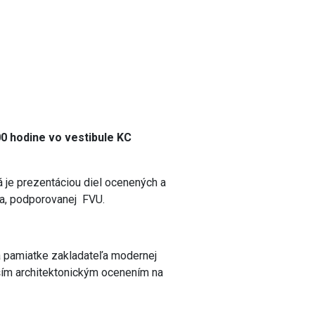
00 hodine vo vestibule KC
á je prezentáciou diel ocenených a
ka, podporovanej FVU.
a pamiatke zakladateľa modernej
rším architektonickým ocenením na