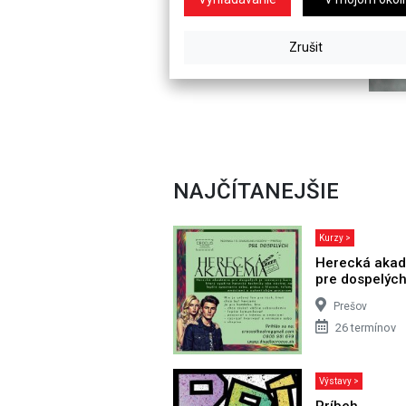
NAJČÍTANEJŠIE
Kurzy >
Herecká aka
pre dospelýc
Prešov
26 termínov
Výstavy >
Príbeh