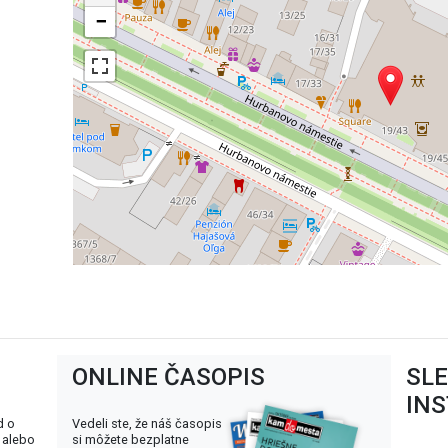
−
ONLINE ČASOPIS
SL
IN
d o
Vedeli ste, že náš časopis
 alebo
si môžete bezplatne