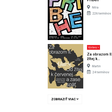
Nitra
226 termínov
Výstavy >
Za obrazom II
žltej k…
Martin
24 termínov
ZOBRAZIŤ VIAC