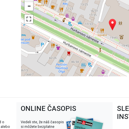
−
ONLINE ČASOPIS
SL
IN
d o
Vedeli ste, že náš časopis
 alebo
si môžete bezplatne