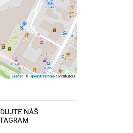
Leaflet
| ©
OpenStreetMap
contributors
EDUJTE NÁŠ
STAGRAM