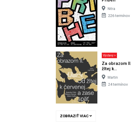
Nitra
226 termínov
Výstavy >
Za obrazom II
žltej k…
Martin
24 termínov
ZOBRAZIŤ VIAC