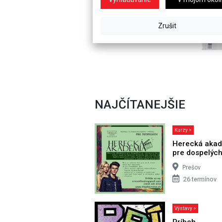
NAJČÍTANEJŠIE
Kurzy >
Herecká aka
pre dospelýc
Prešov
26 termínov
Výstavy >
Príbeh