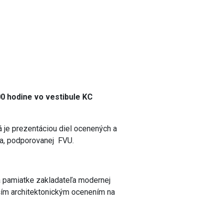
00 hodine vo vestibule KC
á je prezentáciou diel ocenených a
ka, podporovanej FVU.
a pamiatke zakladateľa modernej
rším architektonickým ocenením na