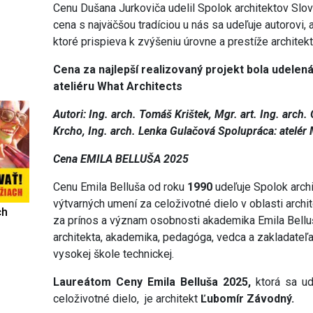
Cenu Dušana Jurkoviča udelil Spolok architektov Slove
cena s najväčšou tradíciou u nás sa udeľuje autorovi,
ktoré prispieva k zvýšeniu úrovne a prestíže architek
Cena za najlepší realizovaný projekt bola udelen
ateliéru What Architects
Autori: Ing. arch. Tomáš Krištek, Mgr. art. Ing. arch.
Krcho, Ing. arch. Lenka Gulačová Spolupráca: atelér
Cena EMILA BELLUŠA 2025
Cenu Emila Belluša od roku
1990
udeľuje Spolok arch
výtvarných umení za celoživotné dielo v oblasti archi
ch
za prínos a význam osobnosti akademika Emila Bell
architekta, akademika, pedagóga, vedca a zakladateľa
vysokej škole technickej.
Laureátom Ceny Emila Belluša 2025,
ktorá sa ud
celoživotné dielo, je architekt
Ľubomír Závodný.