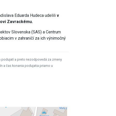
adislava Eduarda Hudeca udelili
v
novi Zavrackému.
tektov Slovenska (SAS) a Centrum
obiacim v zahraničí za ich výnimočný
h podujatí a preto nezodpovedá za zmeny
ín a čas konania podujatia priamo u