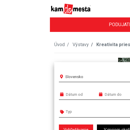
PODUJAT
Úvod
Výstavy
Kreativita prie
Slovensko
V mojom okolí