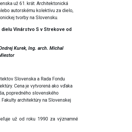
nska už 61. krát. Architektonická
 alebo autorskému kolektívu za dielo,
tonickej tvorby na Slovensku.
á dielu Vinárstvo S v Strekove od
 Ondrej Kurek, Ing. arch. Michal
 Miestor
itektov Slovenska a Rada Fondu
tektúry. Cena je vytvorená ako vďaka
uša, popredného slovenského
 Fakulty architektúry na Slovenskej
eľuje už od roku 1990 za významné