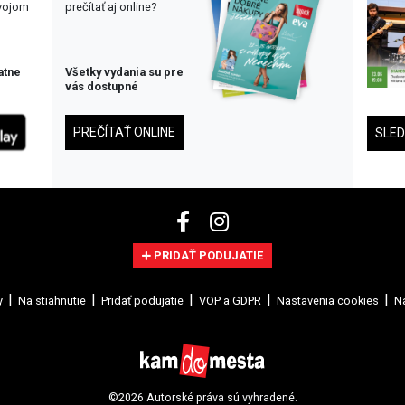
svojom
prečítať aj online?
atne
Všetky vydania su pre
vás dostupné
PREČÍTAŤ ONLINE
SLE
PRIDAŤ PODUJATIE
y
Na stiahnutie
Pridať podujatie
VOP a GDPR
Nastavenia cookies
Na
©2026 Autorské práva sú vyhradené.