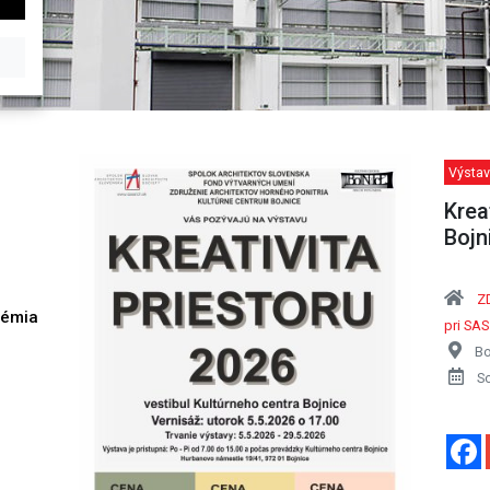
Výstav
Krea
Bojn
Z
démia
pri SAS
h
Bo
S