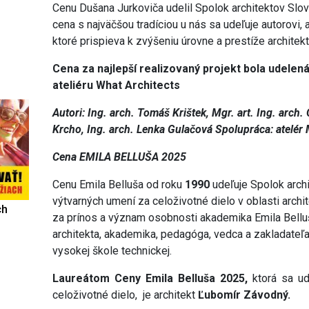
Cenu Dušana Jurkoviča udelil Spolok architektov Slove
cena s najväčšou tradíciou u nás sa udeľuje autorovi,
ktoré prispieva k zvýšeniu úrovne a prestíže architek
Cena za najlepší realizovaný projekt bola udelen
ateliéru What Architects
Autori: Ing. arch. Tomáš Krištek, Mgr. art. Ing. arch.
Krcho, Ing. arch. Lenka Gulačová Spolupráca: atelér
Cena EMILA BELLUŠA 2025
Cenu Emila Belluša od roku
1990
udeľuje Spolok arch
výtvarných umení za celoživotné dielo v oblasti archi
ch
za prínos a význam osobnosti akademika Emila Bell
architekta, akademika, pedagóga, vedca a zakladateľa
vysokej škole technickej.
Laureátom Ceny Emila Belluša 2025,
ktorá sa ud
celoživotné dielo, je architekt
Ľubomír Závodný.