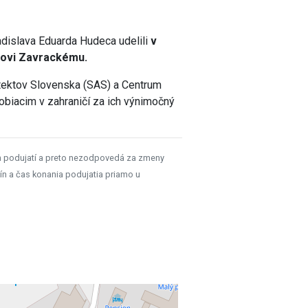
adislava Eduarda Hudeca udelili
v
novi Zavrackému.
tektov Slovenska (SAS) a Centrum
obiacim v zahraničí za ich výnimočný
h podujatí a preto nezodpovedá za zmeny
ín a čas konania podujatia priamo u