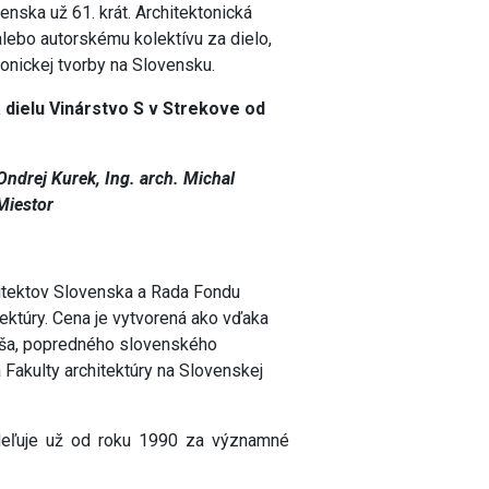
nska už 61. krát. Architektonická
 alebo autorskému kolektívu za dielo,
tonickej tvorby na Slovensku.
á dielu Vinárstvo S v Strekove od
 Ondrej Kurek, Ing. arch. Michal
 Miestor
itektov Slovenska a Rada Fondu
tektúry. Cena je vytvorená ako vďaka
uša, popredného slovenského
 Fakulty architektúry na Slovenskej
eľuje už od roku 1990 za významné