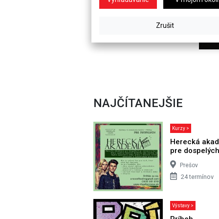
NAJČÍTANEJŠIE
Kurzy >
Herecká aka
pre dospelýc
Prešov
24 termínov
Výstavy >
Príbeh