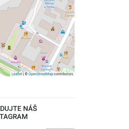
Leaflet
| ©
OpenStreetMap
contributors
EDUJTE NÁŠ
STAGRAM