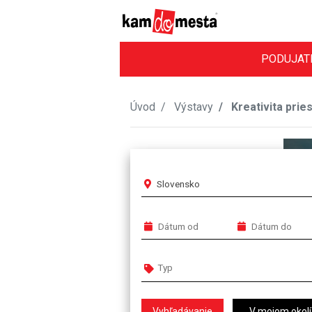
PODUJAT
Úvod
Výstavy
Kreativita prie
Slovensko
V mojom okolí