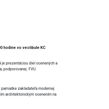
00 hodine vo vestibule KC
á je prezentáciou diel ocenených a
ka, podporovanej FVU.
a pamiatke zakladateľa modernej
rším architektonickým ocenením na