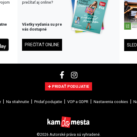
svojom
prečítať aj online?
atne
Všetky vydania su pre
vás dostupné
PREČÍTAŤ ONLINE
SLE
PRIDAŤ PODUJATIE
y
Na stiahnutie
Pridať podujatie
VOP a GDPR
Nastavenia cookies
Na
©2026 Autorské práva sú vyhradené.