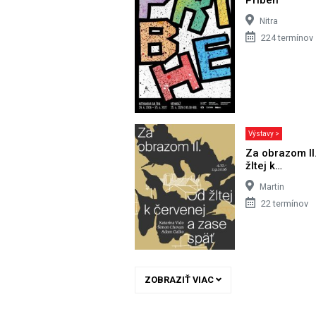
Nitra
224 termínov
Výstavy >
Za obrazom II
žltej k…
Martin
22 termínov
ZOBRAZIŤ VIAC