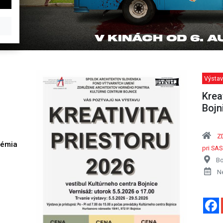
Výstav
Krea
Bojn
Z
démia
pri SAS
h
Bo
N