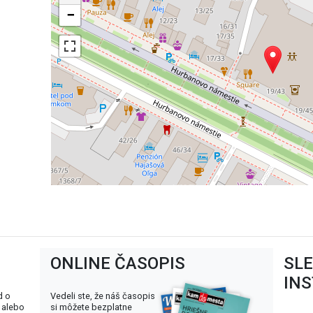
−
ONLINE ČASOPIS
SL
IN
d o
Vedeli ste, že náš časopis
 alebo
si môžete bezplatne