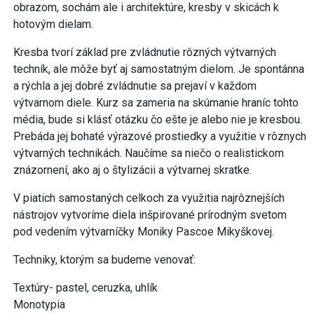
obrazom, sochám ale i architektúre, kresby v skicách k
hotovým dielam.
Kresba tvorí základ pre zvládnutie rôzných výtvarných
techník, ale môže byť aj samostatným dielom. Je spontánna
a rýchla a jej dobré zvládnutie sa prejaví v každom
výtvarnom diele. Kurz sa zameria na skúmanie hraníc tohto
média, bude si klásť otázku čo ešte je alebo nie je kresbou.
Prebáda jej bohaté výrazové prostiedky a využitie v rôznych
výtvarných technikách. Naučíme sa niečo o realistickom
znázornení, ako aj o štylizácii a výtvarnej skratke.
V piatich samostaných celkoch za využitia najrôznejších
nástrojov vytvoríme diela inšpirované prírodným svetom
pod vedením výtvarníčky Moniky Pascoe Mikyškovej.
Techniky, ktorým sa budeme venovať:
Textúry- pastel, ceruzka, uhlík
Monotypia