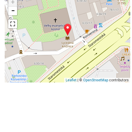
+
−
Leaflet
| ©
OpenStreetMap
contributors