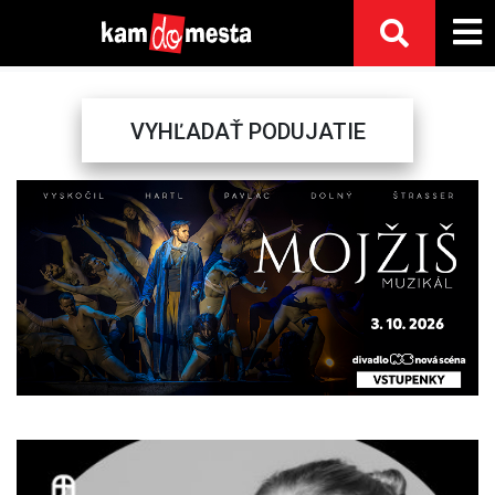
VYHĽADAŤ PODUJATIE
Previous
Next