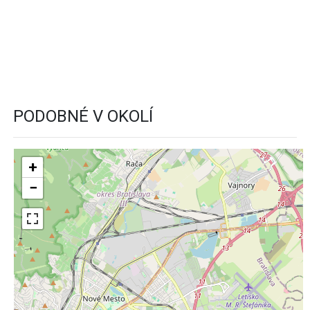
PODOBNÉ V OKOLÍ
+
−