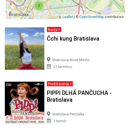
2
Leaflet
| ©
OpenStreetMap
contributors
Kurzy >
Čchi kung Bratislava
Bratislava-Nové Mesto
21 termínov
Predstavenia >
PIPPI DLHÁ PANČUCHA -
Bratislava
Bratislava-Petržalka
1 termín