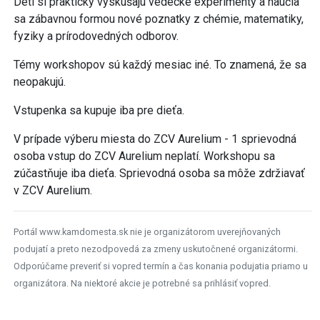
Deti si prakticky vyskúšajú vedecké experimenty a naučia
sa zábavnou formou nové poznatky z chémie, matematiky,
fyziky a prírodovedných odborov.
Témy workshopov sú každý mesiac iné. To znamená, že sa
neopakujú.
Vstupenka sa kupuje iba pre dieťa.
V prípade výberu miesta do ZCV Aurelium - 1 sprievodná
osoba vstup do ZCV Aurelium neplatí. Workshopu sa
zúčastňuje iba dieťa. Sprievodná osoba sa môže zdržiavať
v ZCV Aurelium.
Portál www.kamdomesta.sk nie je organizátorom uverejňovaných
podujatí a preto nezodpovedá za zmeny uskutočnené organizátormi.
Odporúčame preveriť si vopred termín a čas konania podujatia priamo u
organizátora. Na niektoré akcie je potrebné sa prihlásiť vopred.