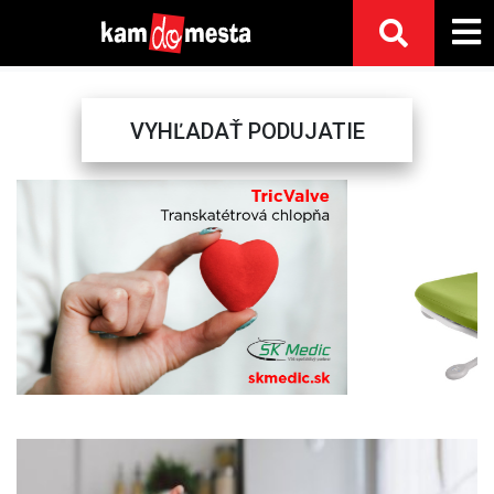
VYHĽADAŤ PODUJATIE
Previous
Next