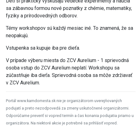
Deti si prakticky vyskúšajú vedecké experimenty a naučia
sa zábavnou formou nové poznatky z chémie, matematiky,
fyziky a prírodovedných odborov.
Témy workshopov sú každý mesiac iné. To znamená, že sa
neopakujú.
Vstupenka sa kupuje iba pre dieťa.
V prípade výberu miesta do ZCV Aurelium - 1 sprievodná
osoba vstup do ZCV Aurelium neplatí. Workshopu sa
zúčastňuje iba dieťa. Sprievodná osoba sa môže zdržiavať
v ZCV Aurelium.
Portál www.kamdomesta.sk nie je organizátorom uverejňovaných
podujatí a preto nezodpovedá za zmeny uskutočnené organizátormi.
Odporúčame preveriť si vopred termín a čas konania podujatia priamo u
organizátora. Na niektoré akcie je potrebné sa prihlásiť vopred.