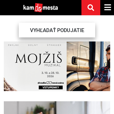
VYHĽADAŤ PODUJATIE
Previous
Next