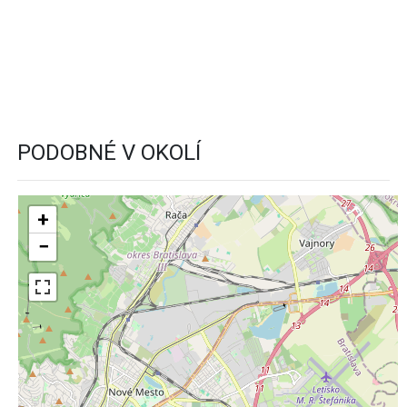
PODOBNÉ V OKOLÍ
+
−