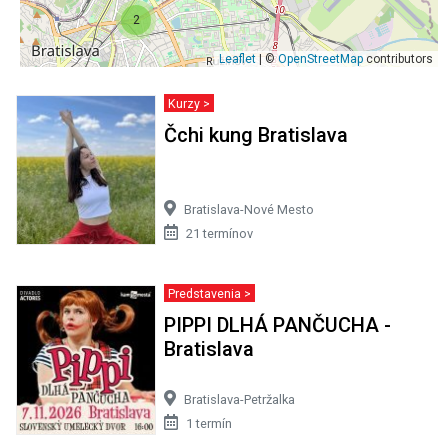
2
Leaflet
| ©
OpenStreetMap
contributors
Kurzy >
Čchi kung Bratislava
Bratislava-Nové Mesto
21 termínov
Predstavenia >
PIPPI DLHÁ PANČUCHA -
Bratislava
Bratislava-Petržalka
1 termín