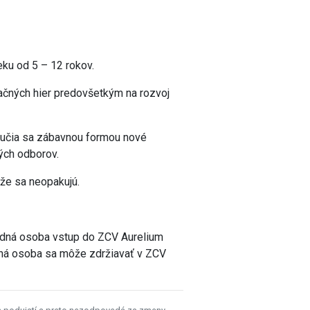
u od 5 – 12 rokov.
ačných hier predovšetkým na rozvoj
naučia sa zábavnou formou nové
ých odborov.
že sa neopakujú.
odná osoba vstup do ZCV Aurelium
dná osoba sa môže zdržiavať v ZCV