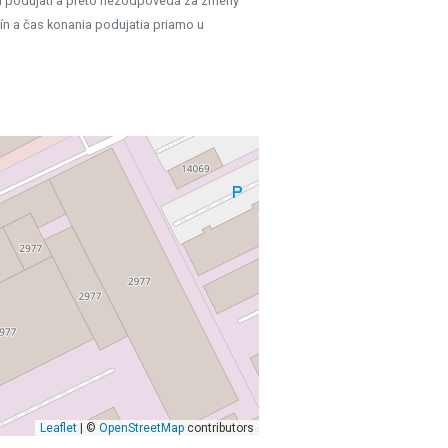
h podujatí a preto nezodpovedá za zmeny
ín a čas konania podujatia priamo u
Leaflet
| ©
OpenStreetMap
contributors