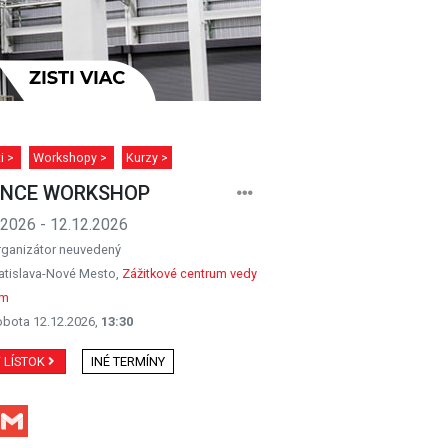
ti >
Workshopy >
Kurzy >
ENCE WORKSHOP
.2026 - 12.12.2026
rganizátor neuvedený
atislava-Nové Mesto,
Zážitkové centrum vedy
um
obota 12.12.2026,
13:30
Ť LÍSTOK
INÉ TERMÍNY
Facebook
Gmail