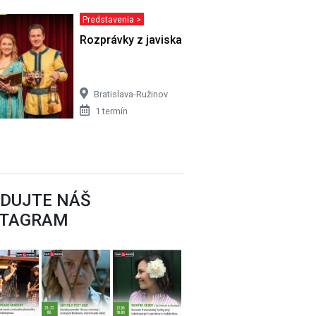
Predstavenia >
Rozprávky z javiska
Bratislava-Ružinov
1 termín
EDUJTE NÁŠ
STAGRAM