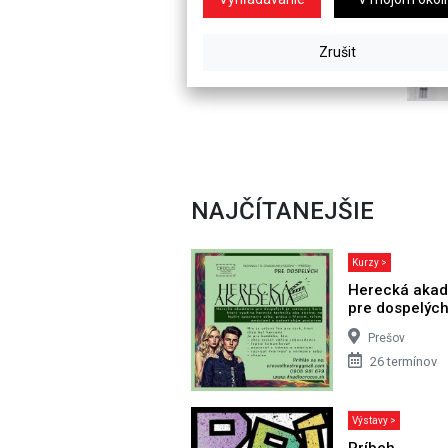
NAJČÍTANEJŠIE
Kurzy >
Herecká aka
pre dospelýc
Prešov
26 termínov
Výstavy >
Príbeh