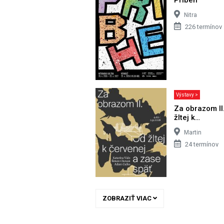
Nitra
226 termínov
Výstavy >
Za obrazom II
žltej k…
Martin
24 termínov
ZOBRAZIŤ VIAC