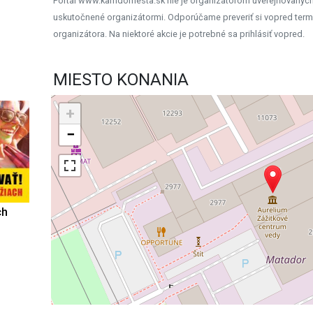
Portál www.kamdomesta.sk nie je organizátorom uverejňovanýc
uskutočnené organizátormi. Odporúčame preveriť si vopred term
organizátora. Na niektoré akcie je potrebné sa prihlásiť vopred.
MIESTO KONANIA
+
−
ch