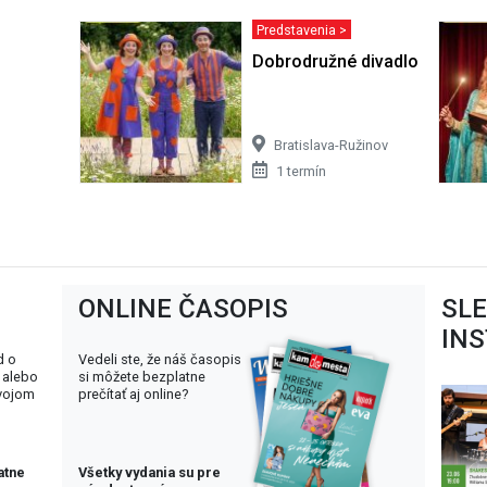
Predstavenia >
Dobrodružné divadlo pre deti
Bratislava-Ružinov
1 termín
ONLINE ČASOPIS
SL
IN
d o
Vedeli ste, že náš časopis
 alebo
si môžete bezplatne
svojom
prečítať aj online?
atne
Všetky vydania su pre