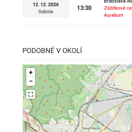
Bratislava-
12. 12. 2026
13:30
Zážitkové c
Sobota
Aurelium
PODOBNÉ V OKOLÍ
+
−