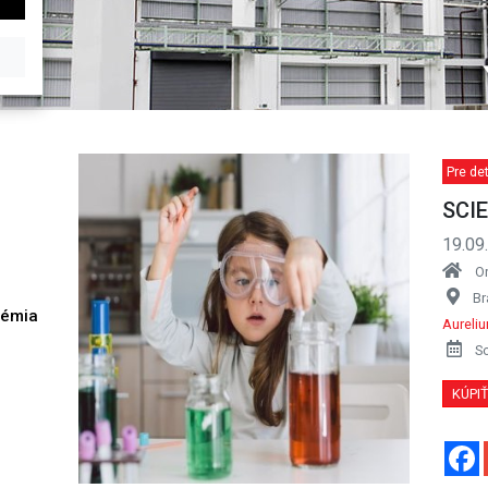
Pre de
SCI
19.09
O
Br
démia
Aureli
h
S
KÚPI