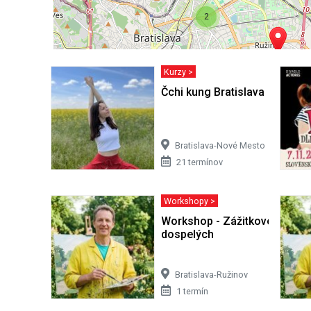
2
Kurzy >
Čchi kung Bratislava
Bratislava-Nové Mesto
21 termínov
Workshopy >
Workshop - Zážitkové maľova
dospelých
Bratislava-Ružinov
1 termín