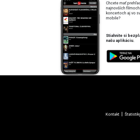
Chcete mať prehľa
najnovších filmoch
koncertoch aj vo 
mobile?
Stiahnite si bezpl
našu aplikáciu.
Kontakt
Štatistik