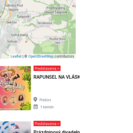
Leaflet
| ©
OpenStreetMap
contributors
Predstavenia >
VSTVO
RAPUNSEL NA VLÁSKU
Prešov
1 termín
Predstavenia >
Prázdninový divadelný festival pod