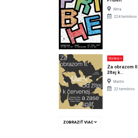
Nitra
224 termínov
Výstavy >
Za obrazom II
žltej k…
Martin
22 termínov
ZOBRAZIŤ VIAC