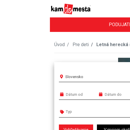
PODUJAT
Úvod
Pre deti
Letná herecká 
Slovensko
V mojom okolí