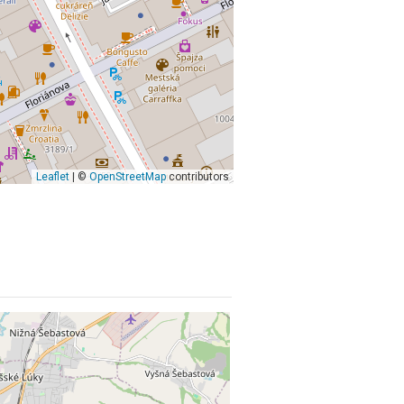
Leaflet
| ©
OpenStreetMap
contributors