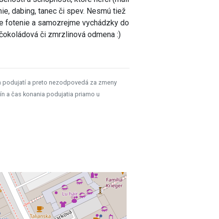
nie, dabing, tanec či spev. Nesmú tiež
lne fotenie a samozrejme vychádzky do
á čokoládová či zmrzlinová odmena :)
h podujatí a preto nezodpovedá za zmeny
ín a čas konania podujatia priamo u