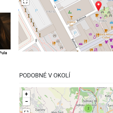
Pula
PODOBNÉ V OKOLÍ
+
−
2