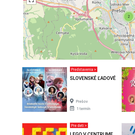
2
Predstavenia >
SLOVENSKÉ ĽADOVÉ KRÁĽO
Prešov
1 termín
Pre deti >
LEGO V CENTRUME