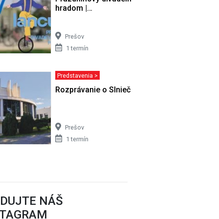
hradom |…
Prešov
1 termín
Predstavenia >
m
Rozprávanie o Slniečku
Prešov
1 termín
EDUJTE NÁŠ
STAGRAM