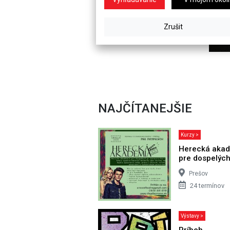
NAJČÍTANEJŠIE
Kurzy >
Herecká aka
pre dospelýc
Prešov
24 termínov
Výstavy >
Príbeh