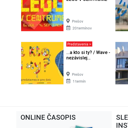
Prešov
20 termínov
Predstavenia >
...a kto si ty? / Wave - Centru
nezávislej…
Prešov
1 termín
ONLINE ČASOPIS
SL
IN