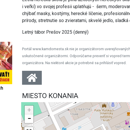
i veľkí) vo svojej profesii uplatňujú - šerm, moderova
chýbať masky, kostýmy, herecké líčenie, profesioná
prírody, stretnutie so zvieratami, skvelé jedlo, sladk
Letný tábor Prešov 2025 (denný)
Portál www.kamdomesta.sk nie je organizátorom uverejňovanýc
uskutočnené organizátormi. Odporúčame preveriť si vopred term
organizátora. Na niektoré akcie je potrebné sa prihlásiť vopred.
ch
MIESTO KONANIA
+
−