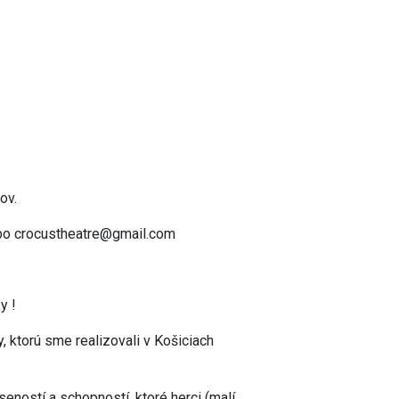
ov.
ebo crocustheatre@gmail.com
ky !
, ktorú sme realizovali v Košiciach
eností a schopností, ktoré herci (malí