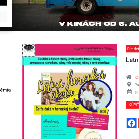
Pre det
Letn
C
Pr
démia
Pi
h
KÚPI