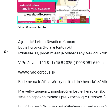
Zdroj: Crocus Theatre
A je to tu! Leto s Divadlom Crocus.
Letná herecká škola aj tento rok!
. - Od
Prihláste sa, počet miest je obmedzený. Vek od 6 rok
V Prešove od 11.8. do 15.8.2025 :) 0908 981 679 al
www.divadlocrocus.sk
Budeme sa tešiť na všetky deti a letné herecké zážit
Pre veľký záujem z minuloročnej Letnej hereckej školy
sme sa napokon rozhodli pre 2.ročník aj v Prešove. :)
Letná herecká škola je plná užitočných hereckých skús