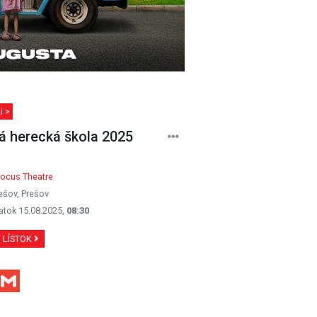
i >
á herecká škola 2025
rocus Theatre
ešov, Prešov
atok 15.08.2025,
08:30
Ť LÍSTOK
Facebook
Gmail