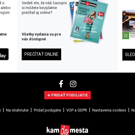
d o
Vedeli ste, že náš časopis
 alebo
si môžete bezplatne
svojom
prečítať aj online?
atne
Všetky vydania su pre
vás dostupné
PREČÍTAŤ ONLINE
SLE
PRIDAŤ PODUJATIE
y
Na stiahnutie
Pridať podujatie
VOP a GDPR
Nastavenia cookies
Na