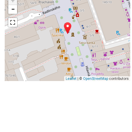
+
−
Leaflet
| ©
OpenStreetMap
contributors