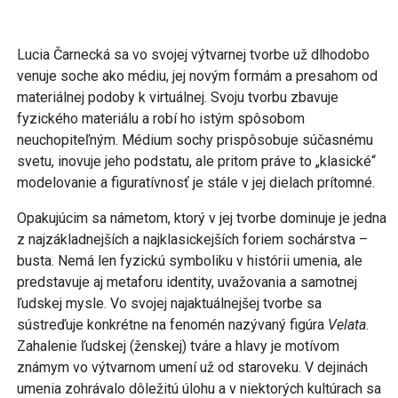
Lucia Čarnecká sa vo svojej výtvarnej tvorbe už dlhodobo
venuje soche ako médiu, jej novým formám a presahom od
materiálnej podoby k virtuálnej. Svoju tvorbu zbavuje
fyzického materiálu a robí ho istým spôsobom
neuchopiteľným. Médium sochy prispôsobuje súčasnému
svetu, inovuje jeho podstatu, ale pritom práve to „klasické“
modelovanie a figuratívnosť je stále v jej dielach prítomné.
Opakujúcim sa námetom, ktorý v jej tvorbe dominuje je jedna
z najzákladnejších a najklasickejších foriem sochárstva –
busta. Nemá len fyzickú symboliku v histórii umenia, ale
predstavuje aj metaforu identity, uvažovania a samotnej
ľudskej mysle. Vo svojej najaktuálnejšej tvorbe sa
sústreďuje konkrétne na fenomén nazývaný figúra
Velata
.
Zahalenie ľudskej (ženskej) tváre a hlavy je motívom
známym vo výtvarnom umení už od staroveku. V dejinách
umenia zohrávalo dôležitú úlohu a v niektorých kultúrach sa