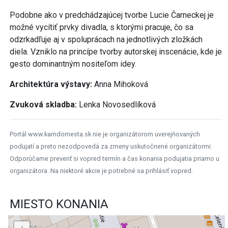
Podobne ako v predchádzajúcej tvorbe Lucie Čarneckej je
možné vycítiť prvky divadla, s ktorými pracuje, čo sa
odzrkadľuje aj v spoluprácach na jednotlivých zložkách
diela. Vzniklo na princípe tvorby autorskej inscenácie, kde je
gesto dominantným nositeľom idey.
Architektúra výstavy:
Anna Mihoková
Zvuková skladba:
Lenka Novosedlíková
Portál www.kamdomesta.sk nie je organizátorom uverejňovaných
podujatí a preto nezodpovedá za zmeny uskutočnené organizátormi.
Odporúčame preveriť si vopred termín a čas konania podujatia priamo u
organizátora. Na niektoré akcie je potrebné sa prihlásiť vopred.
MIESTO KONANIA