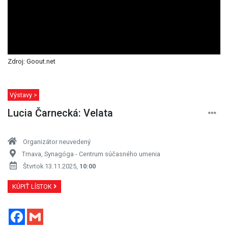
Zdroj: Goout.net
Výstavy >
Lucia Čarnecká: Velata
Organizátor neuvedený
Trnava, Synagóga - Centrum súčasného umenia
Štvrtok 13.11.2025,
10:00
KÚPIŤ LÍSTOK
Facebook
Gmail