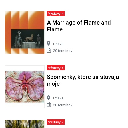
Výstavy >
A Marriage of Flame and
Flame
Trnava
20 termínov
Výstavy >
Spomienky, ktoré sa stávajú
moje
Trnava
20 termínov
Výstavy >