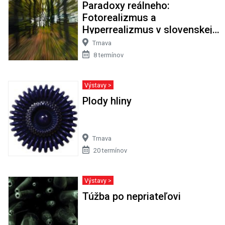
Paradoxy reálneho:
Fotorealizmus a
Hyperrealizmus v slovenskej
maľbe
Trnava
8 termínov
Výstavy >
Plody hliny
Trnava
20 termínov
Výstavy >
Túžba po nepriateľovi