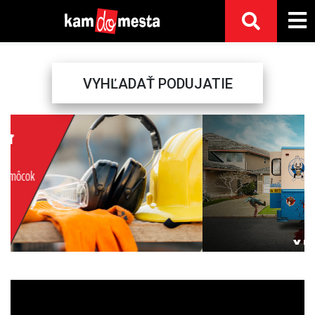
VYHĽADAŤ PODUJATIE
Previous
Next