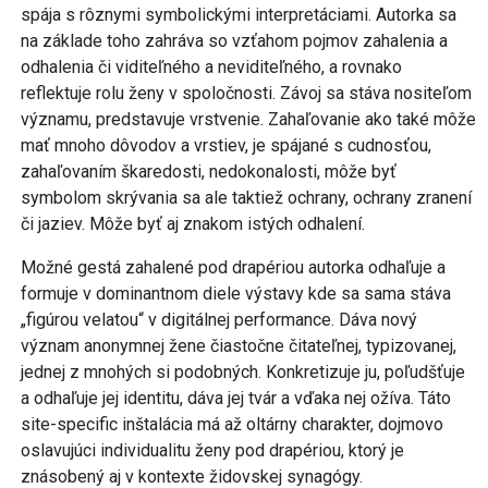
spája s rôznymi symbolickými interpretáciami. Autorka sa
na základe toho zahráva so vzťahom pojmov zahalenia a
odhalenia či viditeľného a neviditeľného, a rovnako
reflektuje rolu ženy v spoločnosti. Závoj sa stáva nositeľom
významu, predstavuje vrstvenie. Zahaľovanie ako také môže
mať mnoho dôvodov a vrstiev, je spájané s cudnosťou,
zahaľovaním škaredosti, nedokonalosti, môže byť
symbolom skrývania sa ale taktiež ochrany, ochrany zranení
či jaziev. Môže byť aj znakom istých odhalení.
Možné gestá zahalené pod drapériou autorka odhaľuje a
formuje v dominantnom diele výstavy kde sa sama stáva
„figúrou velatou“ v digitálnej performance. Dáva nový
význam anonymnej žene čiastočne čitateľnej, typizovanej,
jednej z mnohých si podobných. Konkretizuje ju, poľudšťuje
a odhaľuje jej identitu, dáva jej tvár a vďaka nej ožíva. Táto
site-specific inštalácia má až oltárny charakter, dojmovo
oslavujúci individualitu ženy pod drapériou, ktorý je
znásobený aj v kontexte židovskej synagógy.