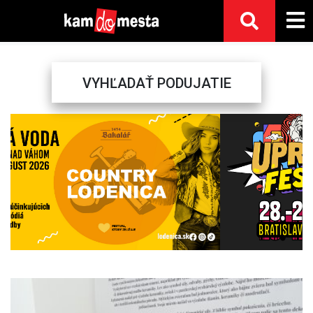
VYHĽADAŤ PODUJATIE
Previous
Next