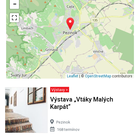
−
Leaflet
| ©
OpenStreetMap
contributors
Výstavy >
Výstava „Vtáky Malých
Karpát“
Pezinok
168 termínov