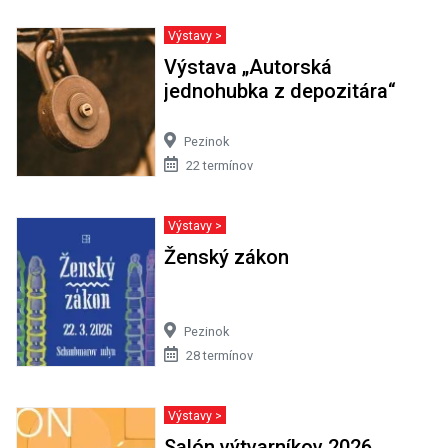
Výstavy >
Výstava „Autorská
jednohubka z depozitára“
Pezinok
22 termínov
Výstavy >
Ženský zákon
Pezinok
28 termínov
Výstavy >
Salón výtvarníkov 2026