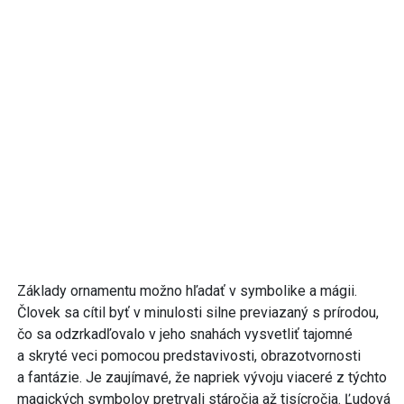
Základy ornamentu možno hľadať v symbolike a mágii.
Človek sa cítil byť v minulosti silne previazaný s prírodou,
čo sa odzrkadľovalo v jeho snahách vysvetliť tajomné
a skryté veci pomocou predstavivosti, obrazotvornosti
a fantázie. Je zaujímavé, že napriek vývoju viaceré z týchto
magických symbolov pretrvali stáročia až tisícročia. Ľudová