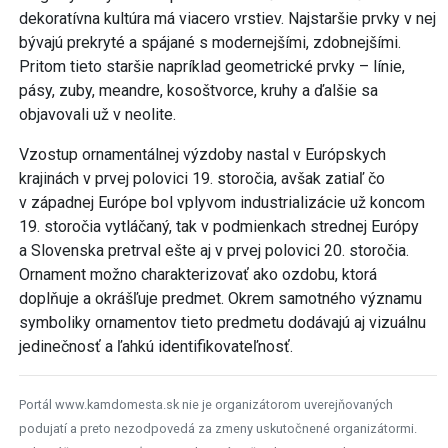
dekoratívna kultúra má viacero vrstiev. Najstaršie prvky v nej
bývajú prekryté a spájané s modernejšími, zdobnejšími.
Pritom tieto staršie napríklad geometrické prvky – línie,
pásy, zuby, meandre, kosoštvorce, kruhy a ďalšie sa
objavovali už v neolite.
Vzostup ornamentálnej výzdoby nastal v Európskych
krajinách v prvej polovici 19. storočia, avšak zatiaľ čo
v západnej Európe bol vplyvom industrializácie už koncom
19. storočia vytláčaný, tak v podmienkach strednej Európy
a Slovenska pretrval ešte aj v prvej polovici 20. storočia.
Ornament možno charakterizovať ako ozdobu, ktorá
doplňuje a okrášľuje predmet. Okrem samotného významu
symboliky ornamentov tieto predmetu dodávajú aj vizuálnu
jedinečnosť a ľahkú identifikovateľnosť.
Portál www.kamdomesta.sk nie je organizátorom uverejňovaných
podujatí a preto nezodpovedá za zmeny uskutočnené organizátormi.