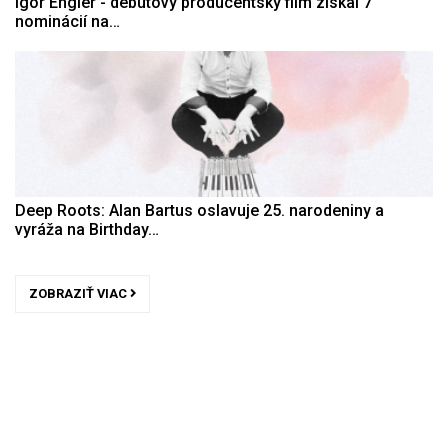
Igor Engler - debutový producentský film získal 7
nominácií na…
Deep Roots: Alan Bartus oslavuje 25. narodeniny a
vyráža na Birthday…
ZOBRAZIŤ VIAC