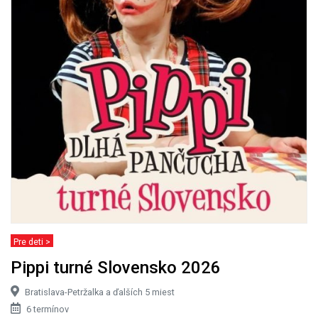
Pre deti >
Pippi turné Slovensko 2026
Bratislava-Petržalka a ďalších 5 miest
6 termínov