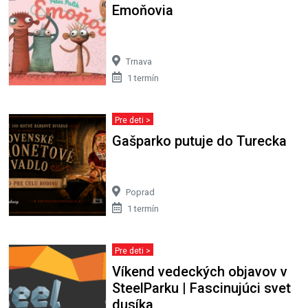
Emoňovia
Trnava
1 termín
Pre deti >
Gašparko putuje do Turecka
Poprad
1 termín
Pre deti >
Víkend vedeckých objavov v
SteelParku | Fascinujúci svet
dusíka