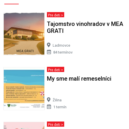
Pre deti >
Tajomstvo vinohradov v MEA
GRATI
Ladmovce
84 termínov
Pre deti >
My sme malí remeselníci
Žilina
1 termín
Pre deti >