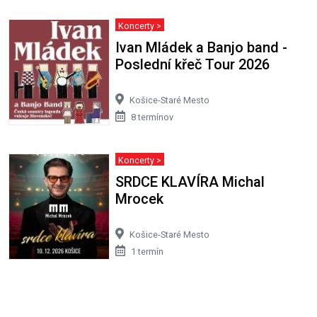
Koncerty >
Ivan Mládek a Banjo band -
Poslední křeč Tour 2026
Košice-Staré Mesto
8 termínov
Koncerty >
SRDCE KLAVÍRA Michal
Mrocek
Košice-Staré Mesto
1 termín