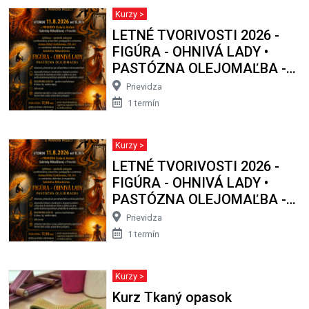
Kurzy >
LETNÉ TVORIVOSTI 2026 -
FIGÚRA - OHNIVÁ LADY •
PASTÓZNA OLEJOMAĽBA -
intenzívny, výtvarný kurz
Prievidza
1 termín
Kurzy >
LETNÉ TVORIVOSTI 2026 -
FIGÚRA - OHNIVÁ LADY •
PASTÓZNA OLEJOMAĽBA -
intenzívny, výtvarný kurz
Prievidza
1 termín
Kurzy >
Kurz Tkaný opasok