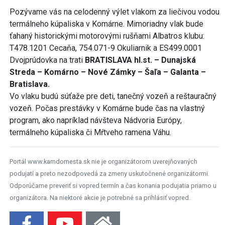
Pozývame vás na celodenný výlet vlakom za liečivou vodou
termálneho kúpaliska v Komárne. Mimoriadny vlak bude
ťahaný historickými motorovými rušňami Albatros klubu:
T478.1201 Cecaňa, 754.071-9 Okuliarnik a ES499.0001
Dvojprúdovka na trati
BRATISLAVA hl.st. – Dunajská
Streda – Komárno – Nové Zámky – Šaľa – Galanta –
Bratislava.
Vo vlaku budú súťaže pre deti, tanečný vozeň a reštauračný
vozeň. Počas prestávky v Komárne bude čas na vlastný
program, ako napríklad návšteva Nádvoria Európy,
termálneho kúpaliska či Mŕtveho ramena Váhu.
Portál www.kamdomesta.sk nie je organizátorom uverejňovaných
podujatí a preto nezodpovedá za zmeny uskutočnené organizátormi.
Odporúčame preveriť si vopred termín a čas konania podujatia priamo u
organizátora. Na niektoré akcie je potrebné sa prihlásiť vopred.