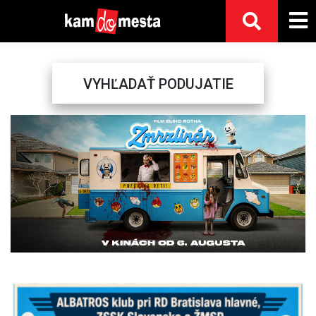
VYHĽADAŤ PODUJATIE
Previous
Next