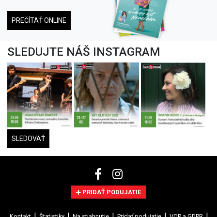
PREČÍTAŤ ONLINE
SLEDUJTE NÁŠ INSTAGRAM
SLEDOVAŤ
PRIDAŤ PODUJATIE
Kontakt
Štatistiky
Na stiahnutie
Pridať podujatie
VOP a GDPR