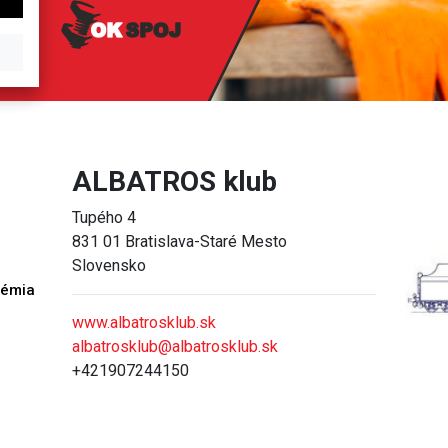
ALBATROS klub
Tupého 4
831 01 Bratislava-Staré Mesto
Slovensko
démia
h
www.albatrosklub.sk
albatrosklub@albatrosklub.sk
+421907244150