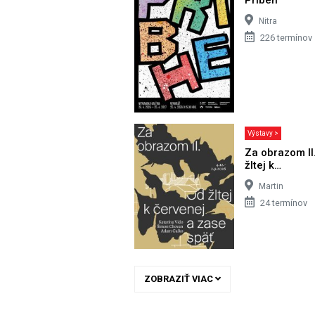
Nitra
226 termínov
Výstavy >
Za obrazom II
žltej k…
Martin
24 termínov
ZOBRAZIŤ VIAC