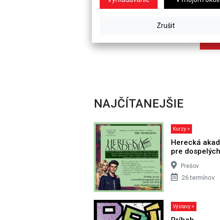
NAJČÍTANEJŠIE
Kurzy >
Herecká aka
pre dospelýc
Prešov
26 termínov
Výstavy >
Príbeh