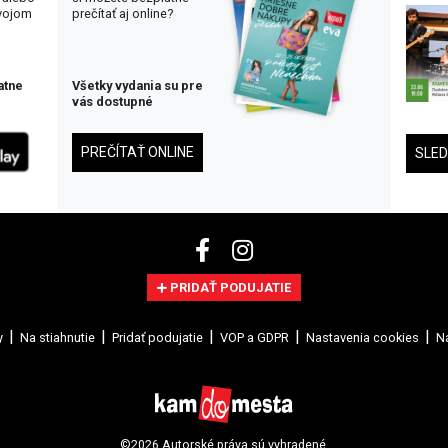
svojom
prečítať aj online?
atne
Všetky vydania su pre
vás dostupné
PREČÍTAŤ ONLINE
SLE
PRIDAŤ PODUJATIE
y
Na stiahnutie
Pridať podujatie
VOP a GDPR
Nastavenia cookies
Na
©2026 Autorské práva sú vyhradené.