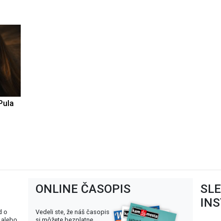
Pula
ONLINE ČASOPIS
SL
IN
d o
Vedeli ste, že náš časopis
 alebo
si môžete bezplatne