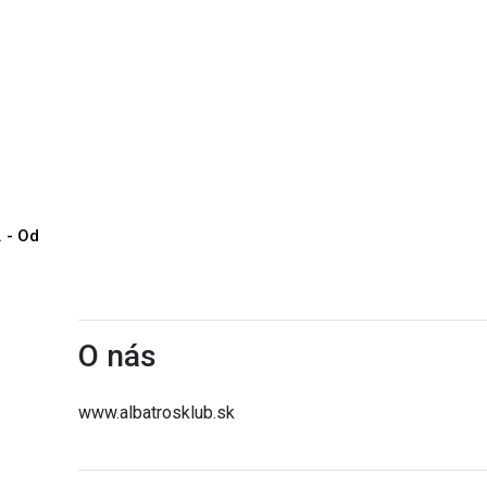
. - Od
O nás
www.albatrosklub.sk