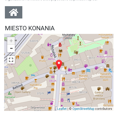
MIESTO KONANIA
+
−
Leaflet
| ©
OpenStreetMap
contributors