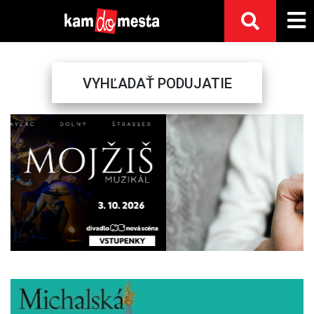
VYHĽADAŤ PODUJATIE
Previous
Next