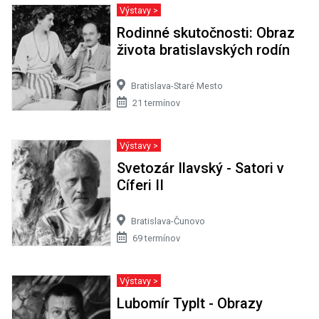
Výstavy >
Rodinné skutočnosti: Obraz
života bratislavských rodín
Bratislava-Staré Mesto
21 termínov
Výstavy >
Svetozár Ilavský - Satori v
Cíferi II
Bratislava-Čunovo
69 termínov
Výstavy >
Lubomír Typlt - Obrazy