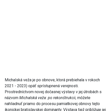
Michalská veža je po obnove, ktorá prebiehala v rokoch
2021 - 2023) opäť sprístupnená verejnosti.
Prostredníctvom novej dočasnej výstavy v jej útrobách s
názvom
Michalská veža: po rekonštrukcii,
môžete
nahliadnuť priamo do procesu pamiatkovej obnovy tejto
ikonickej bratislavskej dominanty. Výstava tiež približuje jej