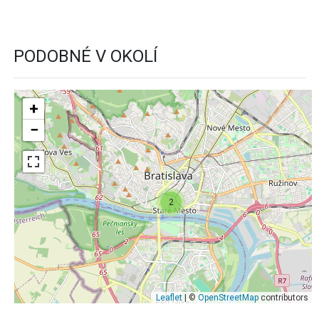
PODOBNÉ V OKOLÍ
+
−
2
Leaflet
| ©
OpenStreetMap
contributors