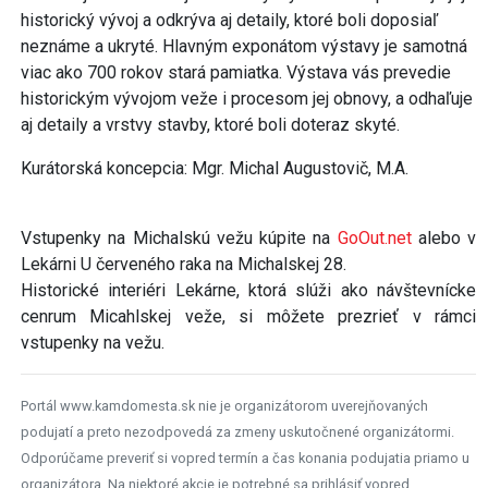
historický vývoj a odkrýva aj detaily, ktoré boli doposiaľ
neznáme a ukryté. Hlavným exponátom výstavy je samotná
viac ako 700 rokov stará pamiatka. Výstava vás prevedie
historickým vývojom veže i procesom jej obnovy, a odhaľuje
aj detaily a vrstvy stavby, ktoré boli doteraz skyté.
Kurátorská koncepcia: Mgr. Michal Augustovič, M.A.
Vstupenky na Michalskú vežu kúpite na
GoOut.net
alebo v
Lekárni U červeného raka na Michalskej 28.
Historické interiéri Lekárne, ktorá slúži ako návštevnícke
cenrum Micahlskej veže, si môžete prezrieť v rámci
vstupenky na vežu.
Portál www.kamdomesta.sk nie je organizátorom uverejňovaných
podujatí a preto nezodpovedá za zmeny uskutočnené organizátormi.
Odporúčame preveriť si vopred termín a čas konania podujatia priamo u
organizátora. Na niektoré akcie je potrebné sa prihlásiť vopred.