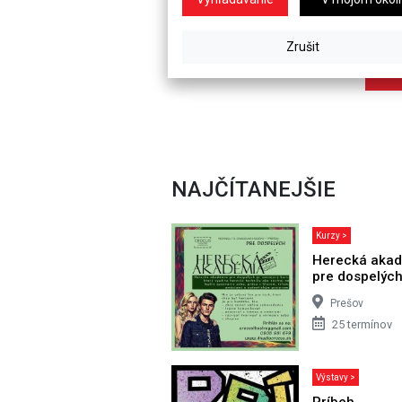
NAJČÍTANEJŠIE
Kurzy >
Herecká aka
pre dospelýc
Prešov
25 termínov
Výstavy >
Príbeh