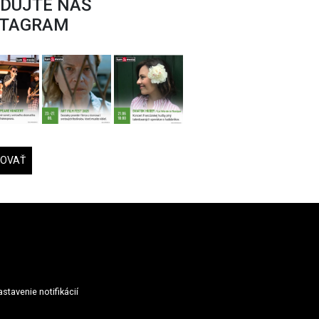
EDUJTE NÁŠ
STAGRAM
DOVAŤ
stavenie notifikácií