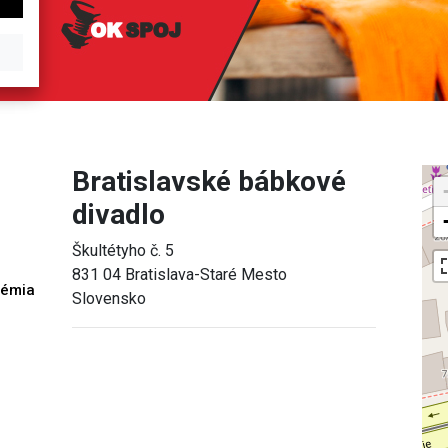
Bratislavské bábkové
divadlo
Škultétyho č. 5
831 04 Bratislava-Staré Mesto
démia
Slovensko
h