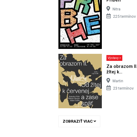
Nitra
225 termínov
Výstavy >
Za obrazom II
žltej k…
Martin
23 termínov
ZOBRAZIŤ VIAC