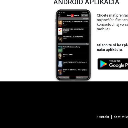
ANDROID APLIKÁCIA
Chcete mať prehľa
najnovších filmoch
koncertoch aj vo 
mobile?
Stiahnite si bezpl
našu aplikáciu.
Kontakt
Štatistik