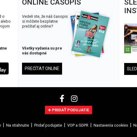
ONLINE ČASOPIS
SL
IN
d o
Vedeli ste, že náš časopis
 alebo
si môžete bezplatne
svojom
prečítať aj online?
atne
Všetky vydania su pre
vás dostupné
PREČÍTAŤ ONLINE
SLE
PRIDAŤ PODUJATIE
y
Na stiahnutie
Pridať podujatie
VOP a GDPR
Nastavenia cookies
Na