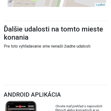
Leaflet
Ďalšie udalosti na tomto mieste
konania
Pre toto vyhľadavanie sme nenašli žiadne udalosti
ANDROID APLIKÁCIA
Chcete mať prehľad o najnovších
filmoch alebo koncertoch aj vo