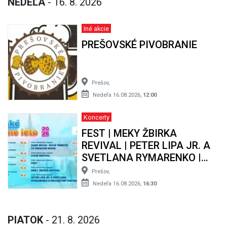
NEDEĽA
- 16. 8. 2026
Iné akcie
PREŠOVSKÉ PIVOBRANIE
Prešov,
Nedeľa 16.08.2026,
12:00
Koncerty
FEST | MEKY ŽBIRKA
REVIVAL | PETER LIPA JR. A
SVETLANA RYMARENKO |
PREŠOVSKÉ KULTÚRNE LETO
Prešov,
2026
Nedeľa 16.08.2026,
16:30
PIATOK
- 21. 8. 2026