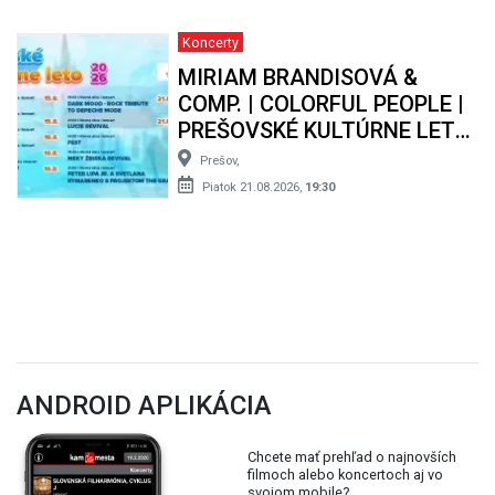
Koncerty
MIRIAM BRANDISOVÁ &
COMP. | COLORFUL PEOPLE |
PREŠOVSKÉ KULTÚRNE LETO
2026
Prešov,
Piatok 21.08.2026,
19:30
ANDROID APLIKÁCIA
Chcete mať prehľad o najnovších
filmoch alebo koncertoch aj vo
svojom mobile?