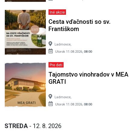
Iné akcie
Cesta vďačnosti so sv.
Františkom
Ladmovce,
Utorok 11.08.2026,
08:00
Pre deti
Tajomstvo vinohradov v MEA
GRATI
Ladmovce,
Utorok 11.08.2026,
08:00
STREDA
- 12. 8. 2026