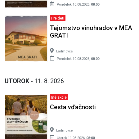
Pondelok 10.08.2026,
08:00
Pre deti
Tajomstvo vinohradov v MEA
GRATI
Ladmovce,
Pondelok 10.08.2026,
08:00
UTOROK
- 11. 8. 2026
Iné akcie
Cesta vďačnosti
Ladmovce,
Utorok 11.08.2026,
08:00