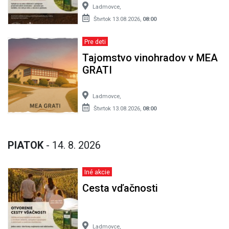
Ladmovce,
Štvrtok 13.08.2026,
08:00
Pre deti
Tajomstvo vinohradov v MEA
GRATI
Ladmovce,
Štvrtok 13.08.2026,
08:00
PIATOK
- 14. 8. 2026
Iné akcie
Cesta vďačnosti
Ladmovce,