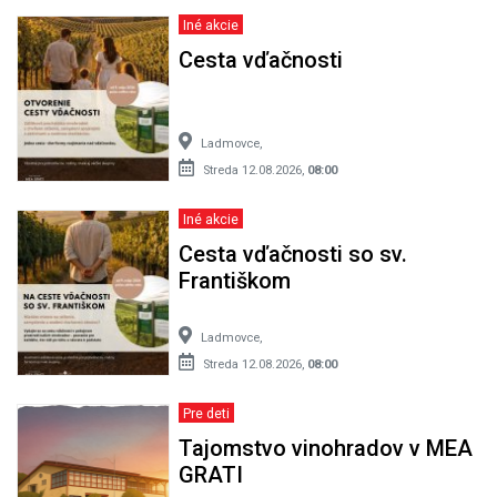
Iné akcie
Cesta vďačnosti
Ladmovce,
Streda 12.08.2026,
08:00
Iné akcie
Cesta vďačnosti so sv.
Františkom
Ladmovce,
Streda 12.08.2026,
08:00
Pre deti
Tajomstvo vinohradov v MEA
GRATI