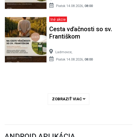
Piatok 14.08.2026,
08:00
Iné akcie
Cesta vďačnosti so sv.
Františkom
Ladmovce,
Piatok 14.08.2026,
08:00
ZOBRAZIŤ VIAC
ANDROID APLIKÁCIA