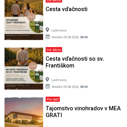
Iné akcie
Cesta vďačnosti
Ladmovce,
Nedeľa 09.08.2026,
08:00
Iné akcie
Cesta vďačnosti so sv.
Františkom
Ladmovce,
Nedeľa 09.08.2026,
08:00
Pre deti
Tajomstvo vinohradov v MEA
GRATI