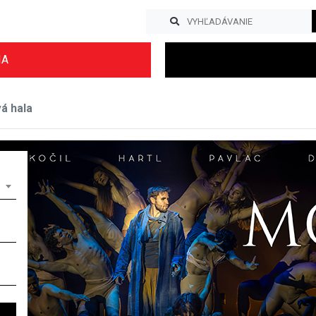
IA
á hala
Previous