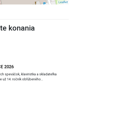
Leaflet
ste konania
CE 2026
h speváčok, klaviristka a skladateľka
ie už 14. ročník obľúbeného…