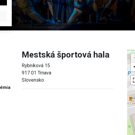
Mestská športová hala
Rybníková 15
917 01 Trnava
Slovensko
démia
h