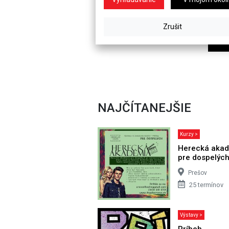
NAJČÍTANEJŠIE
Kurzy >
Herecká aka
pre dospelýc
Prešov
25 termínov
Výstavy >
Príbeh