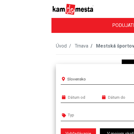
PODUJAT
Úvod
Trnava
Mestská športov
Slovensko
V mojom okolí