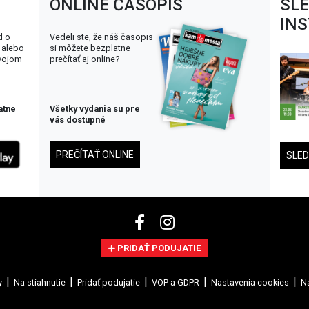
ONLINE ČASOPIS
SL
IN
d o
Vedeli ste, že náš časopis
 alebo
si môžete bezplatne
svojom
prečítať aj online?
atne
Všetky vydania su pre
vás dostupné
PREČÍTAŤ ONLINE
SLE
PRIDAŤ PODUJATIE
y
Na stiahnutie
Pridať podujatie
VOP a GDPR
Nastavenia cookies
Na