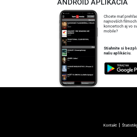
ANDROID APLIKÁCIA
Chcete mať prehľa
najnovších filmoch
koncertoch aj vo 
mobile?
Stiahnite si bezpl
našu aplikáciu.
Kontakt
Štatistik