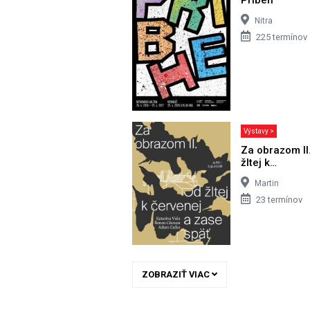
Nitra
225 termínov
Výstavy >
Za obrazom II
žltej k…
Martin
23 termínov
ZOBRAZIŤ VIAC