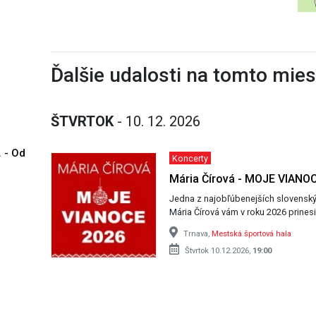
Ďalšie udalosti na tomto mie
ŠTVRTOK
- 10. 12. 2026
. - Od
Koncerty
Mária Čírová - MOJE VIANO
Jedna z najobľúbenejších slovenskýc
Mária Čírová vám v roku 2026 prines
Trnava,
Mestská športová hala
Štvrtok 10.12.2026,
19:00