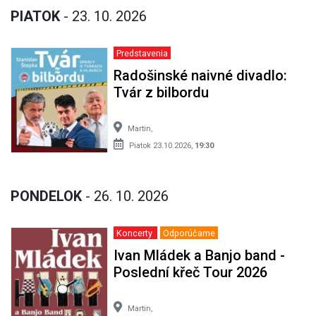
PIATOK
- 23. 10. 2026
Predstavenia
Radošinské naivné divadlo:
Tvár z bilbordu
Martin,
Piatok 23.10.2026,
19:30
PONDELOK
- 26. 10. 2026
Koncerty
Odporúčame
Ivan Mládek a Banjo band -
Poslední křeč Tour 2026
Martin,