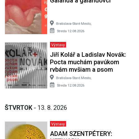
Galanda a galandovci
Bratislava-Staré Mesto,
Streda 12.08.2026
Výstavy
Jiří Kolář a Ladislav Novák:
Pocta muchám pavúkom
rybám myšiam a psom
Bratislava-Staré Mesto,
Streda 12.08.2026
ŠTVRTOK
- 13. 8. 2026
Výstavy
ADAM SZENTPÉTERY: