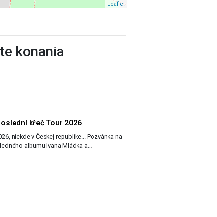
Leaflet
ste konania
Poslední křeč Tour 2026
kde v Českej republike... Pozvánka na
sledného albumu Ivana Mládka a…