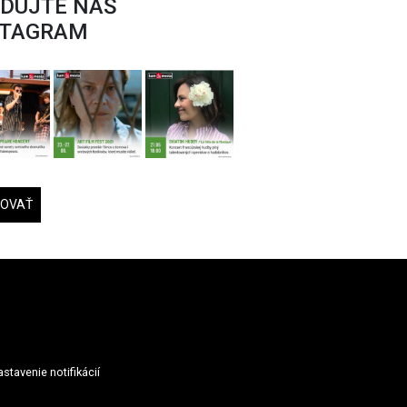
EDUJTE NÁŠ
STAGRAM
DOVAŤ
stavenie notifikácií