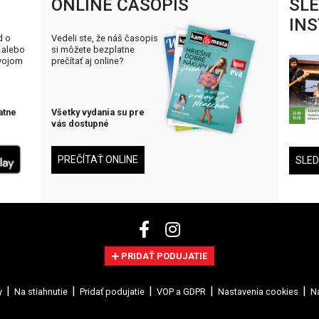
ONLINE ČASOPIS
SL
IN
d o
Vedeli ste, že náš časopis
 alebo
si môžete bezplatne
svojom
prečítať aj online?
atne
Všetky vydania su pre
vás dostupné
PREČÍTAŤ ONLINE
SLE
PRIDAŤ PODUJATIE
y
Na stiahnutie
Pridať podujatie
VOP a GDPR
Nastavenia cookies
Na