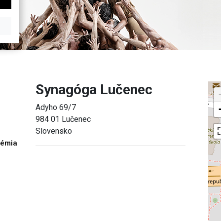
Synagóga Lučenec
Adyho 69/7
984 01 Lučenec
Slovensko
démia
h