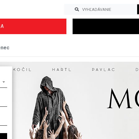
IA
enec
Previous