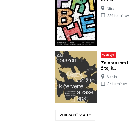
Nitra
226 termínov
Výstavy >
Za obrazom II
žltej k…
Martin
24 termínov
ZOBRAZIŤ VIAC