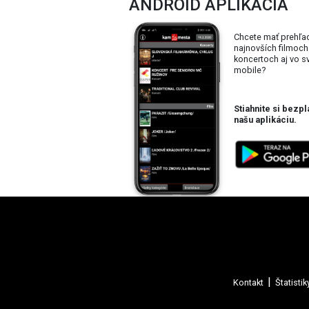
ANDROID APLIKÁCIA
Chcete mať prehľa
najnovších filmoch
koncertoch aj vo 
mobile?
Stiahnite si bezpl
našu aplikáciu.
Kontakt
Štatistik