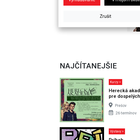
NAJČÍTANEJŠIE
Kurzy >
Herecká aka
pre dospelýc
Prešov
26 termínov
Výstavy >
Príbeh