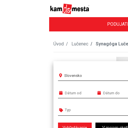
PODUJAT
Úvod
Lučenec
Synagóga Luč
Slovensko
V mojom okolí