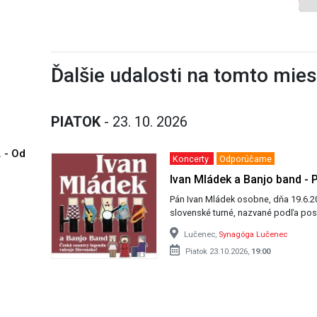
Ďalšie udalosti na tomto mie
PIATOK
- 23. 10. 2026
. - Od
Koncerty
Odporúčame
Ivan Mládek a Banjo band - 
Pán Ivan Mládek osobne, dňa 19.6.2026, nie
slovenské turné, nazvané podľa po
Lučenec,
Synagóga Lučenec
Piatok 23.10.2026,
19:00