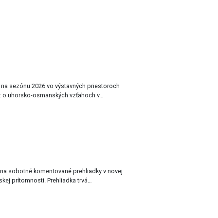
a na sezónu 2026 vo výstavných priestoroch
t o uhorsko-osmanských vzťahoch v…
 na sobotné komentované prehliadky v novej
výstave Moháč 500SK Obraz osmanskej prítomnosti. Prehliadka trvá…