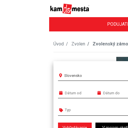
PODUJAT
Úvod
Zvolen
Zvolenský zám
Slovensko
V mojom okolí