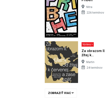
Nitra
226 termínov
Výstavy >
Za obrazom II
žltej k…
Martin
24 termínov
ZOBRAZIŤ VIAC