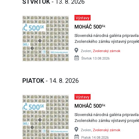
ŠTVRTOK
- 13. 8. 2026
Výstavy
MOHÁČ 500ᔆᵏ
Slovenská národná galéria pripravil
Zvolenského zámku výstavný projek
Zvolen,
Zvolenský zámok
Štvrtok 13.08.2026
PIATOK
- 14. 8. 2026
Výstavy
MOHÁČ 500ᔆᵏ
Slovenská národná galéria pripravil
Zvolenského zámku výstavný projek
Zvolen,
Zvolenský zámok
Piatok 14.08.2026