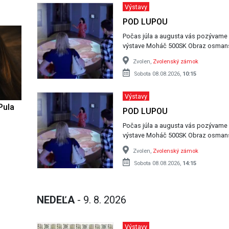
Výstavy
POD LUPOU
Počas júla a augusta vás pozývame
Zvolen,
Zvolenský zámok
Sobota 08.08.2026,
10:15
Výstavy
Pula
POD LUPOU
Počas júla a augusta vás pozývame
Zvolen,
Zvolenský zámok
Sobota 08.08.2026,
14:15
NEDEĽA
- 9. 8. 2026
Výstavy