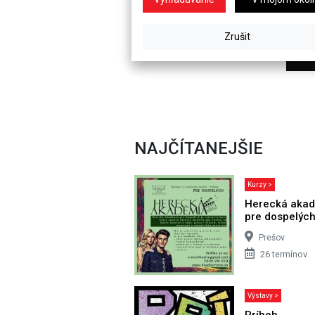
NAJČÍTANEJŠIE
Kurzy >
Herecká aka
pre dospelýc
Prešov
26 termínov
Výstavy >
Príbeh