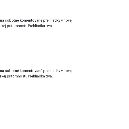
 na sobotné komentované prehliadky v novej
výstave Moháč 500SK Obraz osmanskej prítomnosti. Prehliadka trvá…
 na sobotné komentované prehliadky v novej
výstave Moháč 500SK Obraz osmanskej prítomnosti. Prehliadka trvá…