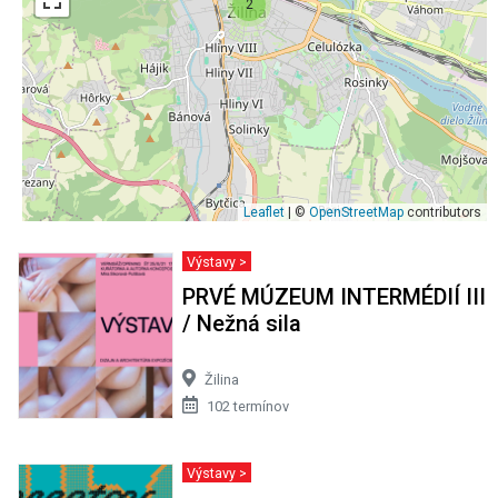
2
Leaflet
| ©
OpenStreetMap
contributors
Výstavy >
PRVÉ MÚZEUM INTERMÉDIÍ III
/ Nežná sila
Žilina
102 termínov
Výstavy >