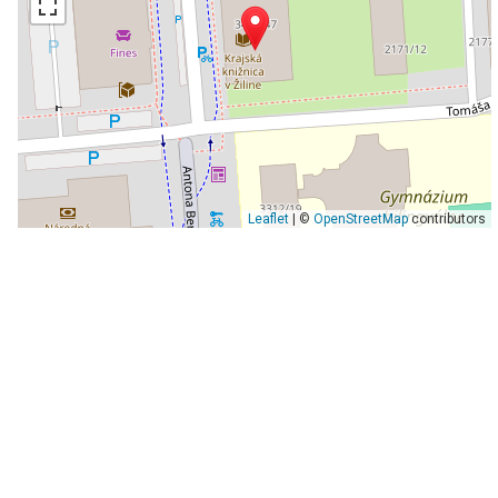
Leaflet
| ©
OpenStreetMap
contributors