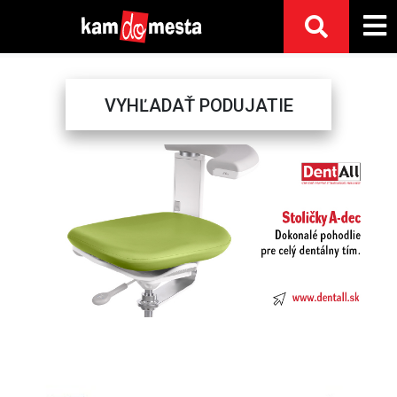
VYHĽADAŤ PODUJATIE
Previous
Next