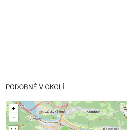
PODOBNÉ V OKOLÍ
+
−