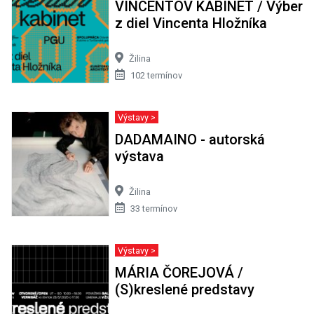
VINCENTOV KABINET / Výber
z diel Vincenta Hložníka
Žilina
102 termínov
Výstavy >
DADAMAINO - autorská
výstava
Žilina
33 termínov
Výstavy >
MÁRIA ČOREJOVÁ /
(S)kreslené predstavy