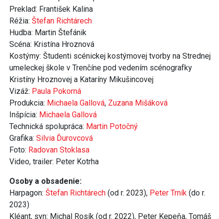
Preklad: František Kalina
Réžia:
Štefan Richtárech
Hudba: Martin Štefánik
Scéna: Kristína Hroznová
Kostýmy: Študenti scénickej kostýmovej tvorby na Strednej
umeleckej škole v Trenčíne pod vedením scénografky
Kristíny Hroznovej a Kataríny Mikušincovej
Vizáž:
Paula Pokorná
Produkcia:
Michaela Gallová
,
Zuzana Mišáková
Inšpícia:
Michaela Gallová
Technická spolupráca:
Martin Potočný
Grafika:
Silvia Ďurovcová
Foto:
Radovan Stoklasa
Video, trailer: Peter Kotrha
Osoby a obsadenie:
Harpagon:
Štefan Richtárech
(od r. 2023),
Peter Trník
(do r.
2023)
Kléant, syn: Michal Rosík (od r. 2022), Peter Kepeňa, Tomáš