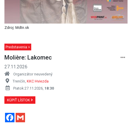
Zdroj: Mdtn.sk
Predstavenia >
Molière: Lakomec
27.11.2026
Organizátor neuvedený
Trenčín,
KKC Hviezda
Piatok 27.11.2026,
18:30
KÚPIŤ LÍSTOK
Facebook
Gmail