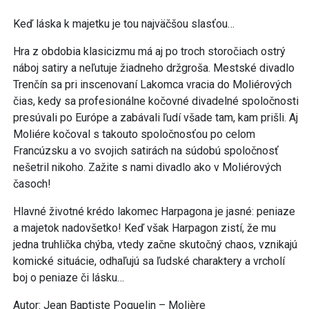
Keď láska k majetku je tou najväčšou slasťou…
Hra z obdobia klasicizmu má aj po troch storočiach ostrý
náboj satiry a neľutuje žiadneho držgroša. Mestské divadlo
Trenčín sa pri inscenovaní Lakomca vracia do Moliérových
čias, kedy sa profesionálne kočovné divadelné spoločnosti
presúvali po Európe a zabávali ľudí všade tam, kam prišli. Aj
Moliére kočoval s takouto spoločnosťou po celom
Francúzsku a vo svojich satirách na súdobú spoločnosť
nešetril nikoho. Zažite s nami divadlo ako v Moliérových
časoch!
Hlavné životné krédo lakomec Harpagona je jasné: peniaze
a majetok nadovšetko! Keď však Harpagon zistí, že mu
jedna truhlička chýba, vtedy začne skutočný chaos, vznikajú
komické situácie, odhaľujú sa ľudské charaktery a vrcholí
boj o peniaze či lásku…
Autor: Jean Baptiste Poquelin – Molière