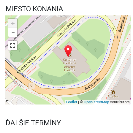
MIESTO KONANIA
+
−
Leaflet
| ©
OpenStreetMap
contributors
ĎALŠIE TERMÍNY