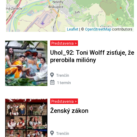
Leaflet
| ©
OpenStreetMap
contributors
Predstavenia >
Uhol_92: Toni Wolff zisťuje, že
prerobila milióny
Trenčín
1 termín
Predstavenia >
Ženský zákon
Trenčín