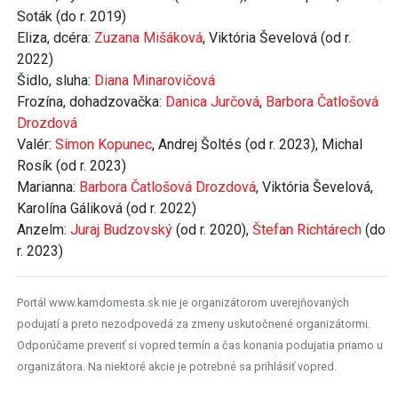
Soták (do r. 2019)
Eliza, dcéra:
Zuzana Mišáková
, Viktória Ševelová (od r.
2022)
Šidlo, sluha:
Diana Minarovičová
Frozína, dohadzovačka:
Danica Jurčová
,
Barbora Čatlošová
Drozdová
Valér:
Simon Kopunec
, Andrej Šoltés (od r. 2023), Michal
Rosík (od r. 2023)
Marianna:
Barbora Čatlošová Drozdová
, Viktória Ševelová,
Karolína Gáliková (od r. 2022)
Anzelm:
Juraj Budzovský
(od r. 2020),
Štefan Richtárech
(do
r. 2023)
Portál www.kamdomesta.sk nie je organizátorom uverejňovaných
podujatí a preto nezodpovedá za zmeny uskutočnené organizátormi.
Odporúčame preveriť si vopred termín a čas konania podujatia priamo u
organizátora. Na niektoré akcie je potrebné sa prihlásiť vopred.