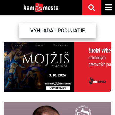
VYHĽADAŤ PODUJATIE
Previous
Next