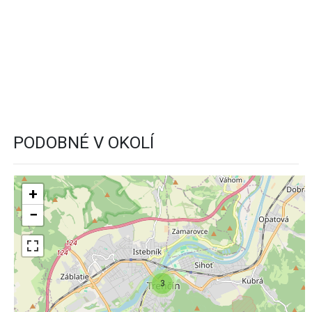
PODOBNÉ V OKOLÍ
+
−
3