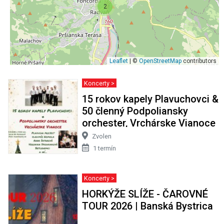
2
Leaflet
| ©
OpenStreetMap
contributors
Koncerty >
15 rokov kapely Plavuchovci &
50 členný Podpoliansky
orchester, Vrchárske Vianoce
Zvolen
1 termín
Koncerty >
HORKÝŽE SLÍŽE - ČAROVNÉ
TOUR 2026 | Banská Bystrica