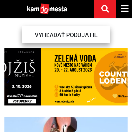
VYHĽADAŤ PODUJATIE
Previous
Next