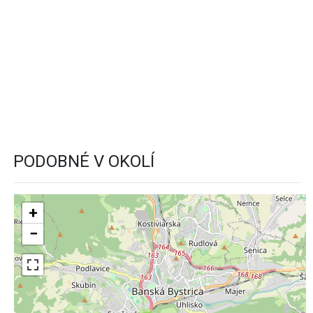
PODOBNÉ V OKOLÍ
+
−