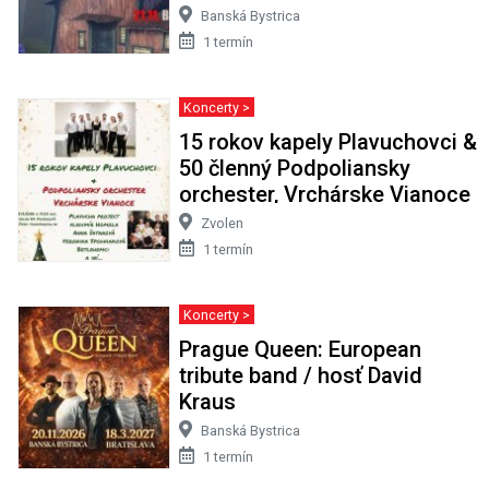
Banská Bystrica
1 termín
Koncerty >
15 rokov kapely Plavuchovci &
50 členný Podpoliansky
orchester, Vrchárske Vianoce
Zvolen
1 termín
Koncerty >
Prague Queen: European
tribute band / hosť David
Kraus
Banská Bystrica
1 termín