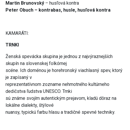
Martin Brunovský
– husľová kontra
Peter Obuch –
kontrabas, husle, husľová kontra
KAMARÁTI:
TRNKI
Ženská spevácka skupina je jednou z najvýraznejších
skupín na slovenskej folkórnej
scéne. Ich doménou je horehronský viachlasný spev, ktorý
je zapísaný v
reprezentatívnom zozname nehmotného kultúrneho
dedičstva ľudstva UNESCO. Trnki
sú známe svojím autentickým prejavom, kladú dôraz na
lokálne dialekty, štýlové
nuansy, typickú farbu hlasu a tradičné spevné techniky.