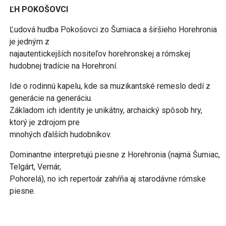
ĽH POKOŠOVCI
Ľudová hudba Pokošovci zo Šumiaca a širšieho Horehronia
je jedným z
najautentickejších nositeľov horehronskej a rómskej
hudobnej tradície na Horehroní.
Ide o rodinnú kapelu, kde sa muzikantské remeslo dedí z
generácie na generáciu.
Základom ich identity je unikátny, archaický spôsob hry,
ktorý je zdrojom pre
mnohých ďalších hudobníkov.
Dominantne interpretujú piesne z Horehronia (najmä Šumiac,
Telgárt, Vernár,
Pohorelá), no ich repertoár zahŕňa aj starodávne rómske
piesne.