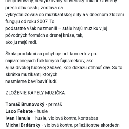
neupravovaný, neštylizovaný slovenský folklór. Odvtedy
prešli dlhú cestu, zostava sa
vykryštalizovala do muzikantskej elity a v dnešnom zložení
fungujú od roku 2007. To
podstatné však nezmenili – stále hrajú muziku v jej
pôvodných formách a drsnej kráse, tak,
ako ju majú radi.
Škála produkcií sa pohybuje od koncertov pre
najnáročnejších folklórnych fajnšmekrov, ako
aj na divokej ľudovej zábave, kde dokážu strhnúť dav. Sú to
skrátka muzikanti, ktorých
nesmierne baví baviť ľudí.
ZLOŽENIE KAPELY MUZIČKA:
Tomáš Brunovský
- primáš
Laco Fekete
- husle
Ivan Hanula
– husle, violová kontra, kontrabas
Michal Brdársky
- violová kontra, príležitostne akordeón