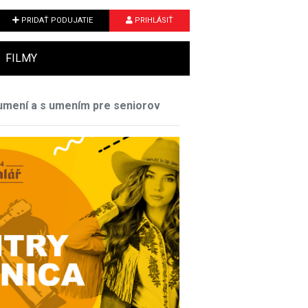
PRIDAŤ PODUJATIE
PRIHLÁSIŤ
FILMY
 umení a s umením pre seniorov
Next