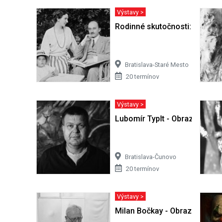
Výstavy >
Rodinné skutočnosti: Obraz ž
Bratislava-Staré Mesto
20 termínov
Výstavy >
Lubomír Typlt - Obrazy
Bratislava-Čunovo
20 termínov
Výstavy >
Milan Bočkay - Obrazy