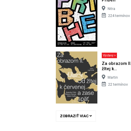
Nitra
224 termínov
Výstavy >
Za obrazom II
žltej k…
Martin
22 termínov
ZOBRAZIŤ VIAC