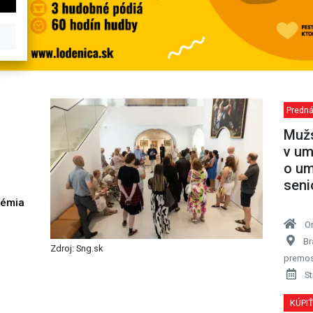
Predná
Mužs
v um
o um
seni
démia
h
O
Br
Zdroj: Sng.sk
premos
St
KÚPI