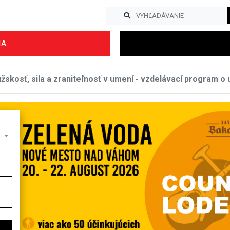
IA
skosť, sila a zraniteľnosť v umení - vzdelávací program o
Previous