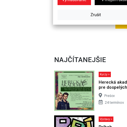
NAJČÍTANEJŠIE
Kurzy >
Herecká aka
pre dospelýc
Prešov
24 termínov
Výstavy >
Príbeh