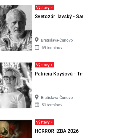
Výstavy >
ivota…
Svetozár Ilavský - Satori v Cíferi II
Bratislava-Čunovo
69 termínov
Výstavy >
Patrícia Koyšová - Tmy sa nemusíš báť
Bratislava-Čunovo
50 termínov
Výstavy >
HORROR IZBA 2026