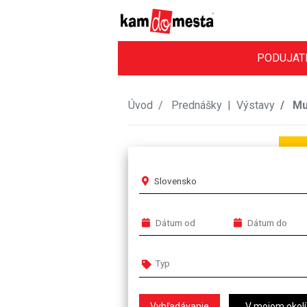
PODUJAT
Úvod
Prednášky
|
Výstavy
Muž
Slovensko
V mojom okolí