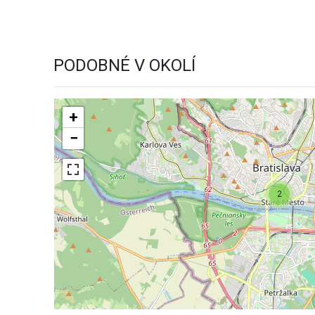
PODOBNÉ V OKOLÍ
+
−
2