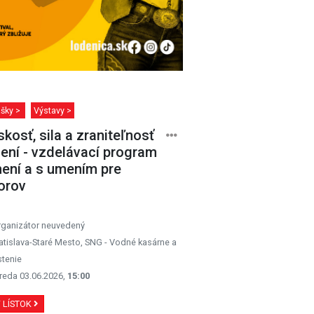
šky >
Výstavy >
kosť, sila a zraniteľnosť
ení - vzdelávací program
ení a s umením pre
orov
rganizátor neuvedený
atislava-Staré Mesto, SNG - Vodné kasárne a
tenie
reda 03.06.2026,
15:00
Ť LÍSTOK