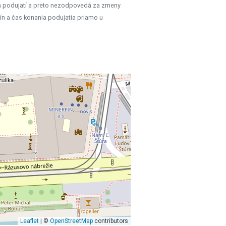
h podujatí a preto nezodpovedá za zmeny
ín a čas konania podujatia priamo u
Leaflet
| ©
OpenStreetMap
contributors