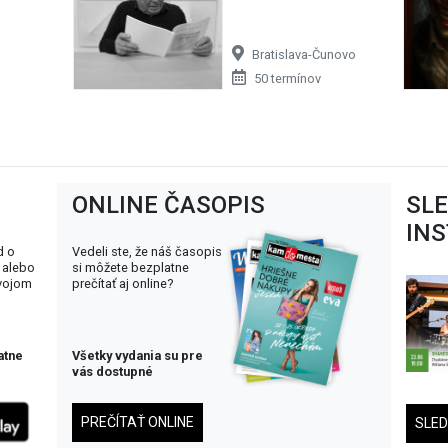
Bratislava-Čunovo
50 termínov
ONLINE ČASOPIS
SL
IN
d o
Vedeli ste, že náš časopis
 alebo
si môžete bezplatne
svojom
prečítať aj online?
atne
Všetky vydania su pre
vás dostupné
PREČÍTAŤ ONLINE
SLE