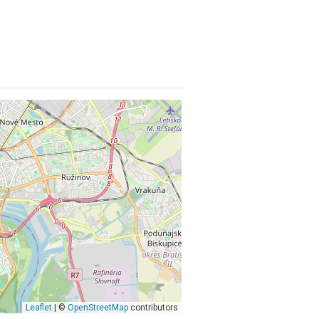
Leaflet
| ©
OpenStreetMap
contributors