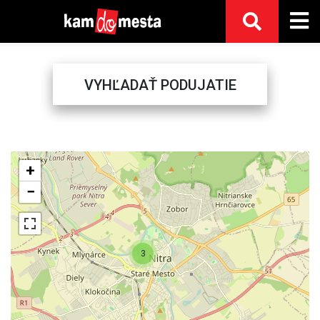
VYHĽADAŤ PODUJATIE
Previous
Next
+
−
3