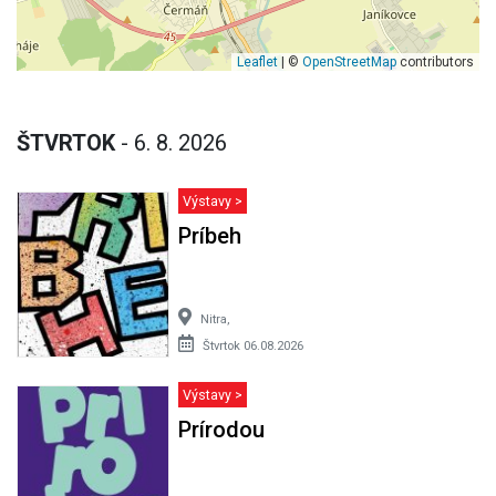
Leaflet
| ©
OpenStreetMap
contributors
ŠTVRTOK
- 6. 8. 2026
Výstavy >
Príbeh
Nitra,
Štvrtok 06.08.2026
Výstavy >
Prírodou