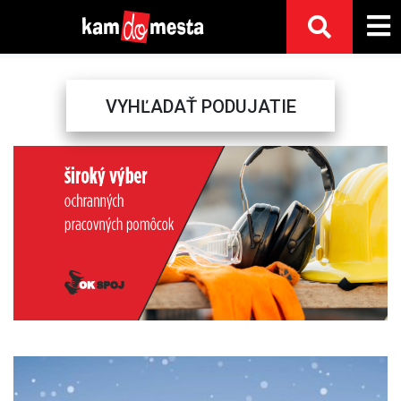
VYHĽADAŤ PODUJATIE
Previous
Next