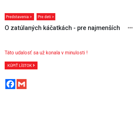
Predstavenia >
Pre deti >
O zatúlaných káčatkách - pre najmenších
Táto udalosť sa už konala v minulosti !
KÚPIŤ LÍSTOK
Facebook
Gmail