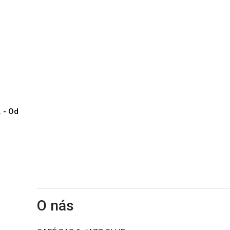
. - Od
O nás