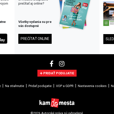
svojom
prečítať aj online?
atne
Všetky vydania su pre
vás dostupné
PREČÍTAŤ ONLINE
SLE
PRIDAŤ PODUJATIE
y
Na stiahnutie
Pridať podujatie
VOP a GDPR
Nastavenia cookies
Na
©2026 Autorské práva sú vyhradené.