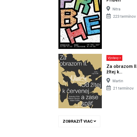
Nitra
223 termínov
Výstavy >
Za obrazom II
žltej k…
Martin
21 termínov
ZOBRAZIŤ VIAC