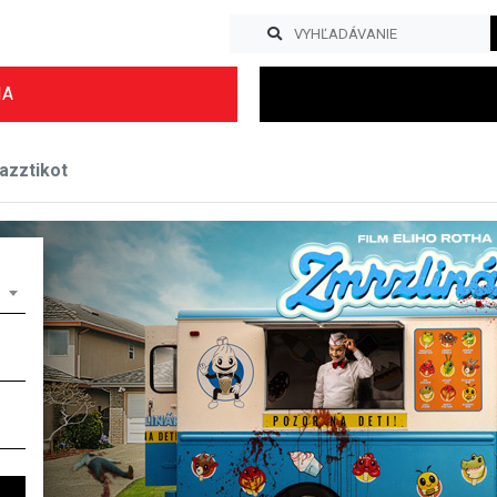
IA
azztikot
Previous