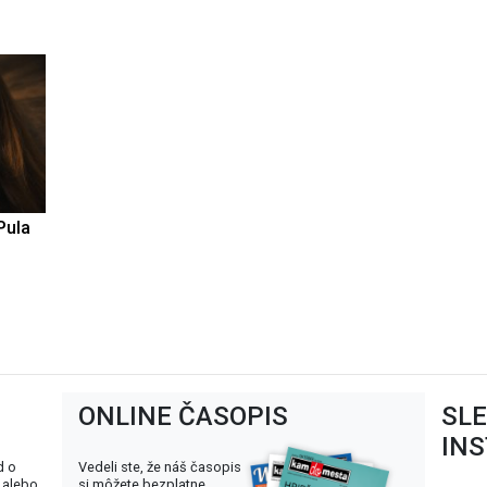
Pula
ONLINE ČASOPIS
SL
IN
d o
Vedeli ste, že náš časopis
 alebo
si môžete bezplatne