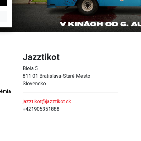
Jazztikot
Biela 5
811 01 Bratislava-Staré Mesto
Slovensko
démia
h
jazztikot@jazztikot.sk
+421905351888