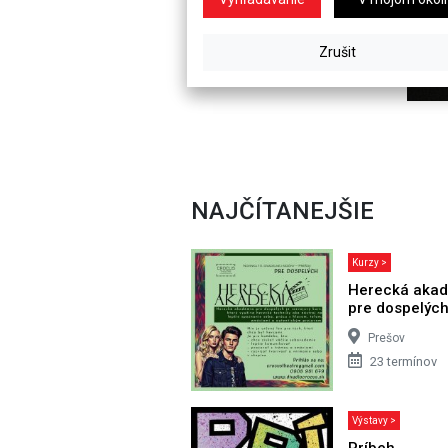
NAJČÍTANEJŠIE
Kurzy >
Herecká aka
pre dospelýc
Prešov
23 termínov
Výstavy >
Príbeh