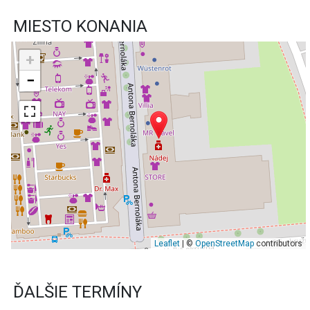
MIESTO KONANIA
+
−
Leaflet
| ©
OpenStreetMap
contributors
ĎALŠIE TERMÍNY