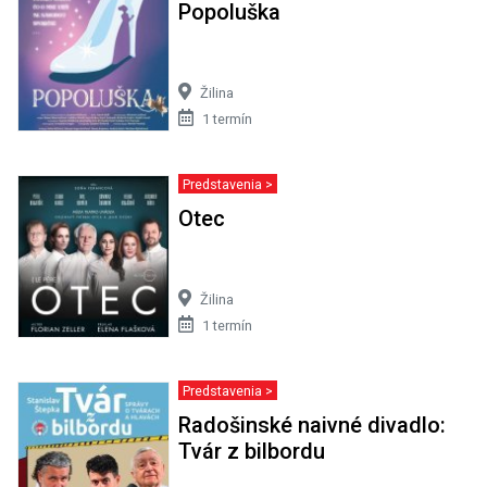
Popoluška
Žilina
1 termín
Predstavenia >
Otec
Žilina
1 termín
Predstavenia >
Radošinské naivné divadlo:
Tvár z bilbordu