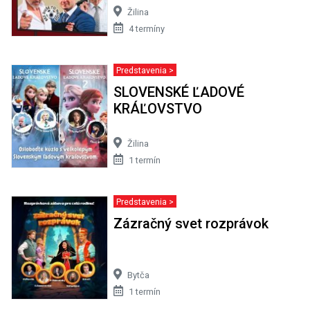
Žilina
4 termíny
Predstavenia >
SLOVENSKÉ ĽADOVÉ
KRÁĽOVSTVO
Žilina
1 termín
Predstavenia >
Zázračný svet rozprávok
Bytča
1 termín