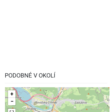
PODOBNÉ V OKOLÍ
+
−