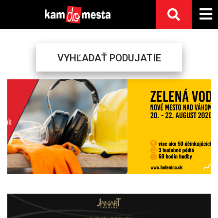
VYHĽADAŤ PODUJATIE
Previous
Next