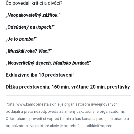
Čo povedali kritici a diváci?
„Neopakovateľný zážitok.
“
„Odsúdený na úspech!
“
„Je to bomba!
“
„Muzikál roka? Viac!!“
„Neuveriteľný
úspech, hľadisko buráca!!"
Exkluzívne iba 10 predstavení!
Dĺžka predstavenia: 160 min. vrátane 20 min. prestávky
Portál www.kamdomesta.sk nie je organizátorom uverejňovaných
podujatí a preto nezodpovedá za zmeny uskutočnené organizátormi.
Odporúčame preveriť si vopred termín a čas konania podujatia priamo u
organizátora. Na niektoré akcie je potrebné sa prihlásiť vopred.