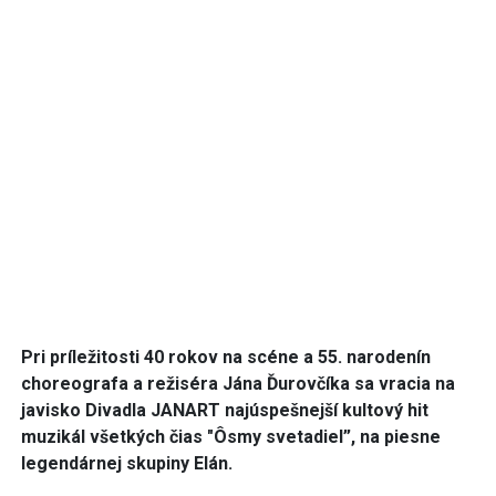
Pri príle
ž
itosti 40 rokov na scéne a 55. narodenín
choreografa a re
ž
iséra Jána
Ď
urov
č
íka sa vracia na
javisko Divadla JANART najúspešnejší kultový hit
muzikál všetkých čias "Ôsmy svetadiel”, na piesne
legendárnej skupiny Elán.