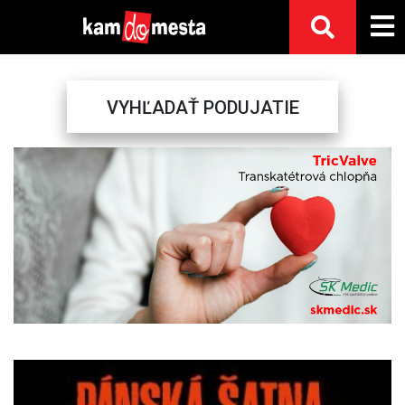
VYHĽADAŤ PODUJATIE
Previous
Next