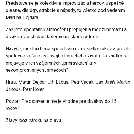
Predstavenie je kolektívna improvizácia hercov, úspešné
piesne, dialógy, atrakcie a nápady, to všetko pod vedením
Martina Dejdara.
Zažijete spontánnu atmosféru prepojenia medzi hercami a
divákmi, so štipkou kolegiálnej škodoradosti.
Navyše, niektorí herci spolu hrajú už desiatky rokov a prežili
spoločne veľkú časť svojho hereckého života. To všetko sa
prejavuje v ich vzájomných „prihrávkach“ aj v
nekompromisných „smečoch.“
Hrajú: Martin Dejdar, Jiří Lábus, Petr Vacek, Jan Jiráň, Martin
Janouš, Petr Hojer
Pozor! Predstavenie nie je vhodné pre divákov do 15
rokov!
Zľavy: bez nároku na zľavu