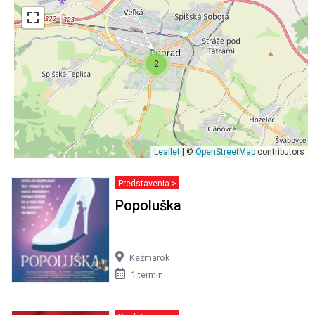
2
Leaflet
| ©
OpenStreetMap
contributors
Predstavenia >
Popoluška
Kežmarok
1 termín