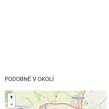
PODOBNÉ V OKOLÍ
+
−