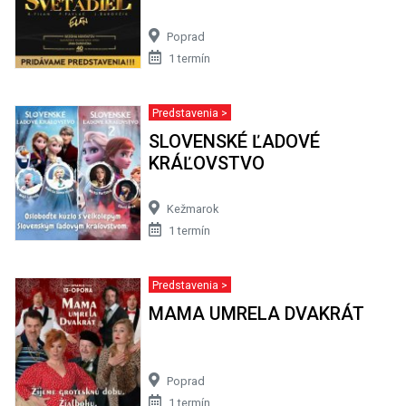
Poprad
1 termín
Predstavenia >
SLOVENSKÉ ĽADOVÉ
KRÁĽOVSTVO
Kežmarok
1 termín
Predstavenia >
MAMA UMRELA DVAKRÁT
Poprad
1 termín