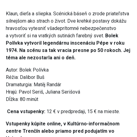
Klaun, dieťa a sliepka. Scénická báseň o zrode priateľstva
silnejšom ako strach o život. Dve krehké postavy dokážu
hravosťou vytesniť všadeprítomné nebezpečenstvo
a vytvoriť si na vratkých sutinách farebný svet.
Bolek
Polívka vytvoril legendárnu inscenáciu Pépe v roku
1974. Na scénu sa tak vracia presne po 50 rokoch. Jej
téma ale nezostarla ani o deň.
Autor: Bolek Polívka
Réžia: Dalibor Buš
Dramaturgia: Matěj Randár
Hrajú: Pavol Seriš, Juliana Serišová
Dĺžka: 80 minút
Cena vstupenky:
12 € v predpredaji, 15 € na mieste.
Vstupenky kúpite online, v Kultúrno-informačnom
centre Trenčín alebo priamo pred podujatím vo