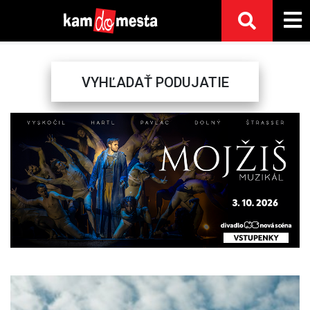
VYHĽADAŤ PODUJATIE
Previous
Next