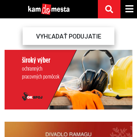
VYHĽADAŤ PODUJATIE
Previous
Next