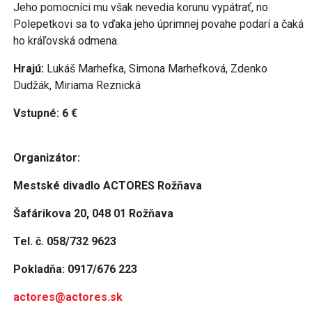
Jeho pomocníci mu však nevedia korunu vypátrať, no
Polepetkovi sa to vďaka jeho úprimnej povahe podarí a čaká
ho kráľovská odmena.
Hrajú:
Lukáš Marhefka, Simona Marhefková, Zdenko
Dudžák, Miriama Reznická
Vstupné: 6 €
Organizátor:
Mestské divadlo ACTORES Rožňava
Šafárikova 20, 048 01 Rožňava
Tel. č. 058/732 9623
Pokladňa: 0917/676 223
actores@actores.sk