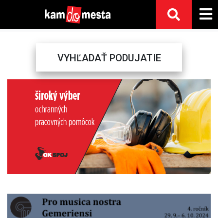
VYHĽADAŤ PODUJATIE
Previous
Next