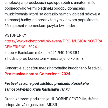
umeleckých produkciách spolupôsobili s amatérmi, čo
podnecovalo veľmi ojedinelú podobu domáceho
muzicírovania, ktoré sa odrazilo najmä v oblasti sólovej a
komornej hudby, no predovšetkým v novom populárnom
žánri piesní v nemeckom jazyku tzv. lieder.
VSTUPENKY
https://www.ticketportal.sk/event/PRO-MUSICA-NOSTRA-
GEMERIENSI-2024
alebo v Baníckom múzeu: +421 940 108 384
a hodinu pred koncertom v mieste jeho konania.
Koncert je súčasťou medzinárodného hudobného festivalu
Pro musica nostra Gemeriensi 2024
.
Festival sa koná pod záštitou predsedu Košického
samosprávneho kraja Rastislava Trnku.
Organizátorom podujatia je HUDOBNÉ CENTRUM, štátna
príspevková organizácia MKSR.