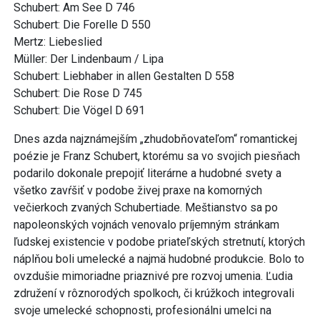
Schubert: Am See D 746
Schubert: Die Forelle D 550
Mertz: Liebeslied
Müller: Der Lindenbaum / Lipa
Schubert: Liebhaber in allen Gestalten D 558
Schubert: Die Rose D 745
Schubert: Die Vögel D 691
Dnes azda najznámejším „zhudobňovateľom“ romantickej
poézie je Franz Schubert, ktorému sa vo svojich piesňach
podarilo dokonale prepojiť literárne a hudobné svety a
všetko zavŕšiť v podobe živej praxe na komorných
večierkoch zvaných Schubertiade. Meštianstvo sa po
napoleonských vojnách venovalo príjemným stránkam
ľudskej existencie v podobe priateľských stretnutí, ktorých
náplňou boli umelecké a najmä hudobné produkcie. Bolo to
ovzdušie mimoriadne priaznivé pre rozvoj umenia. Ľudia
združení v rôznorodých spolkoch, či krúžkoch integrovali
svoje umelecké schopnosti, profesionálni umelci na