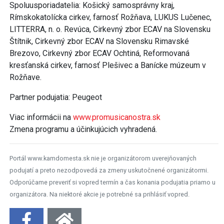
Spoluusporiadatelia: Košický samosprávny kraj,
Rímskokatolícka cirkev, farnosť Rožňava, LUKUS Lučenec,
LITTERRA, n. o. Revúca, Cirkevný zbor ECAV na Slovensku
Štítnik, Cirkevný zbor ECAV na Slovensku Rimavské
Brezovo, Cirkevný zbor ECAV Ochtiná, Reformovaná
kresťanská cirkev, farnosť Plešivec a Banícke múzeum v
Rožňave.
Partner podujatia: Peugeot
Viac informácii na
www.promusicanostra.sk
Zmena programu a účinkujúcich vyhradená.
Portál www.kamdomesta.sk nie je organizátorom uverejňovaných
podujatí a preto nezodpovedá za zmeny uskutočnené organizátormi.
Odporúčame preveriť si vopred termín a čas konania podujatia priamo u
organizátora. Na niektoré akcie je potrebné sa prihlásiť vopred.