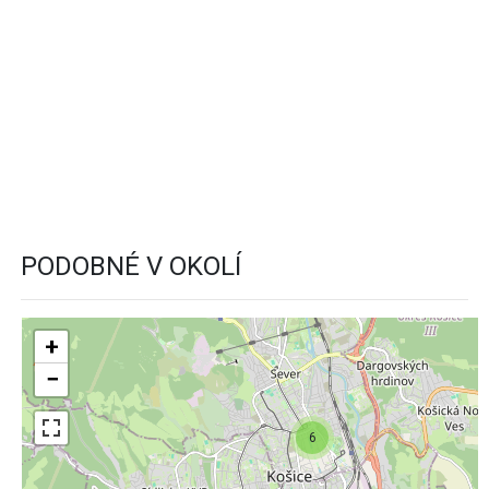
PODOBNÉ V OKOLÍ
+
−
6