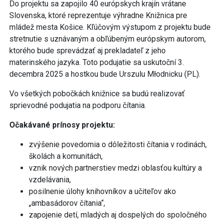
Do projektu sa zapojilo 40 európskych krajín vrátane
Slovenska, ktoré reprezentuje výhradne Knižnica pre
mládež mesta Košice. Kľúčovým výstupom z projektu bude
stretnutie s uznávaným a obľúbeným európskym autorom,
ktorého bude sprevádzať aj prekladateľ z jeho
materinského jazyka. Toto podujatie sa uskutoční 3.
decembra 2025 a hostkou bude Urszulu Młodnicku (PL).
Vo všetkých pobočkách knižnice sa budú realizovať
sprievodné podujatia na podporu čítania.
Očakávané prínosy projektu:
zvýšenie povedomia o dôležitosti čítania v rodinách,
školách a komunitách,
vznik nových partnerstiev medzi oblasťou kultúry a
vzdelávania,
posilnenie úlohy knihovníkov a učiteľov ako
„ambasádorov čítania“,
zapojenie detí, mladých aj dospelých do spoločného