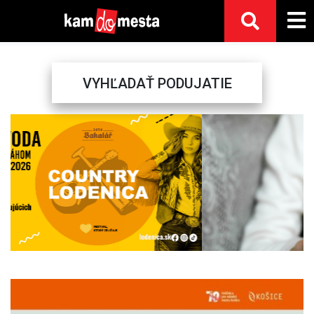
VYHĽADAŤ PODUJATIE
Previous
Next