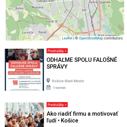
Leaflet
| ©
OpenStreetMap
contributors
Prednášky >
ODHAĽME SPOLU FALOŠNÉ
SPRÁVY
Košice-Staré Mesto
1 termín
Prednášky >
Ako riadiť firmu a motivovať
ľudí • Košice