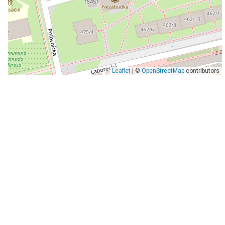
Leaflet
| ©
OpenStreetMap
contributors