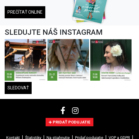
PREČÍTAŤ ONLINE
SLEDUJTE NÁŠ INSTAGRAM
SLEDOVAŤ
PRIDAŤ PODUJATIE
Kontakt
Štatistiky
Na stiahnutie
Pridať podujatie
VOP a GDPR