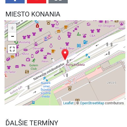
MIESTO KONANIA
+
−
Leaflet
| ©
OpenStreetMap
contributors
ĎALŠIE TERMÍNY