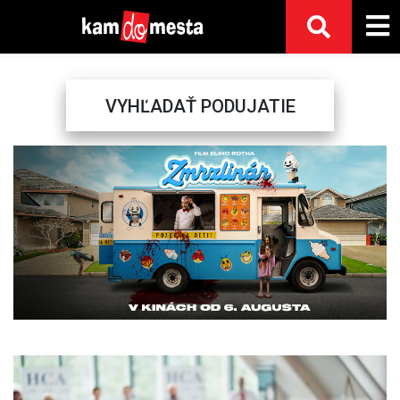
VYHĽADAŤ PODUJATIE
Previous
Next