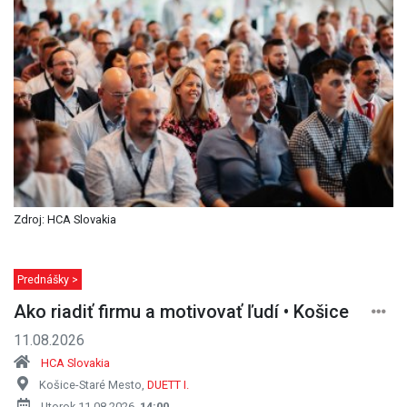
Zdroj: HCA Slovakia
Prednášky >
Ako riadiť firmu a motivovať ľudí • Košice
11.08.2026
HCA Slovakia
Košice-Staré Mesto,
DUETT I.
Utorok 11.08.2026,
14:00