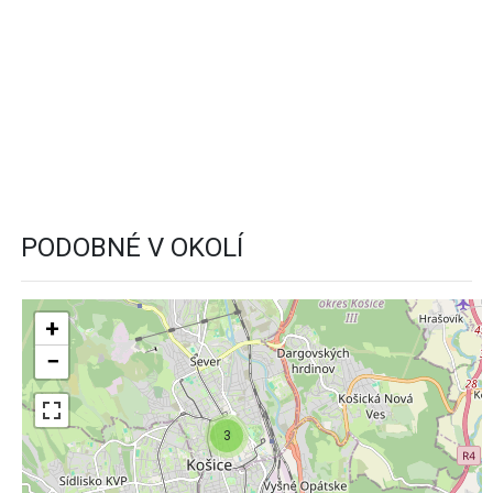
PODOBNÉ V OKOLÍ
+
−
3