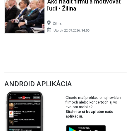
Ako riadiť firmu a motivovať
ľudí • Žilina
Žilina,
Utorok 22.09.2026,
14:00
ANDROID APLIKÁCIA
Chcete mať prehľad o najnovších
filmoch alebo koncertoch aj vo
svojom mobile?
Stiahnite si bezplatne našu
aplikáciu.