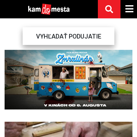
VYHĽADAŤ PODUJATIE
Previous
Next