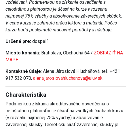
vzdelávaní. Podmienkou na získanie osvedčenia s
celoštátnou platnosťou je účasť na kurze v rozsahu
najmenej 75% výučby a absolvovanie záverečných skúšok.
V cene kurzu je zahrnutá práca lektora a materiál. Počas
kurzu budú poskytnuté pracovné pomôcky a nástroje.
Určené pre:
dospelí
Miesto konania:
Bratislava, Obchodná 64 /
ZOBRAZIŤ NA
MAPE
Kontaktné údaje
: Alena Járosiová Hlucháňová, tel.: +421
917 532 070,
alena.jarosiovahluchanova@uluv.sk
Charakteristika
Podmienkou získania akreditovaného osvedčenia s
celoštátnou platnosťou je účasť na všetkých častiach kurzu
(v rozsahu najmenej 75% výučby) a absolvovanie
záverečnej skúšky. Teoretickú časť záverečnej skúšky je