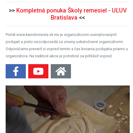
>>
Kompletná ponuka Školy remesiel - UĽUV
Bratislava
<<
Portál www.kamdomesta.sk nie je organizátorom uverejňovaných
podujatí a preto nezodpovedá za zmeny uskutočnené organizátormi.
Odporúčame preveriť si vopred termín a čas konania podujatia priamo u
organizátora. Na niektoré akcie je potrebné sa prihlásiť vopred.