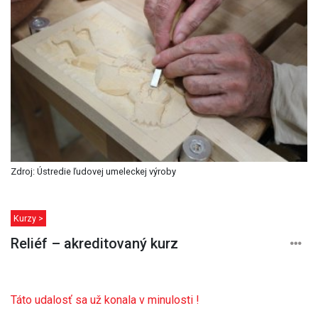
Zdroj: Ústredie ľudovej umeleckej výroby
Kurzy >
Reliéf – akreditovaný kurz
Táto udalosť sa už konala v minulosti !