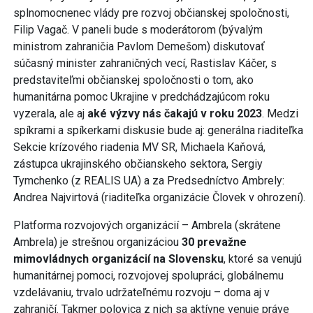
splnomocnenec vlády pre rozvoj občianskej spoločnosti,
Filip Vagač. V paneli bude s moderátorom (bývalým
ministrom zahraničia Pavlom Demešom) diskutovať
súčasný minister zahraničných vecí, Rastislav Káčer, s
predstaviteľmi občianskej spoločnosti o tom, ako
humanitárna pomoc Ukrajine v predchádzajúcom roku
vyzerala, ale aj
aké výzvy nás čakajú v roku 2023
. Medzi
spíkrami a spíkerkami diskusie bude aj: generálna riaditeľka
Sekcie krízového riadenia MV SR, Michaela Kaňová,
zástupca ukrajinského občianskeho sektora, Sergiy
Tymchenko (z REALIS UA) a za Predsedníctvo Ambrely:
Andrea Najvirtová (riaditeľka organizácie Človek v ohrození).
Platforma rozvojových organizácií – Ambrela (skrátene
Ambrela) je strešnou organizáciou
30 prevažne
mimovládnych organizácií na Slovensku
, ktoré sa venujú
humanitárnej pomoci, rozvojovej spolupráci, globálnemu
vzdelávaniu, trvalo udržateľnému rozvoju – doma aj v
zahraničí. Takmer polovica z nich sa aktívne venuje práve