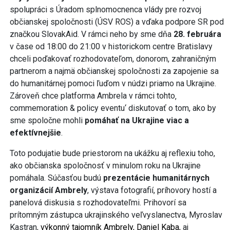
spolupráci s Úradom splnomocnenca vlády pre rozvoj
občianskej spoločnosti (ÚSV ROS) a vďaka podpore SR pod
značkou SlovakAid. V rámci neho by sme dňa
28. februára
v čase od 18:00 do 21:00 v historickom centre Bratislavy
chceli poďakovať rozhodovateľom, donorom, zahraničným
partnerom a najmä občianskej spoločnosti za zapojenie sa
do humanitárnej pomoci ľuďom v núdzi priamo na Ukrajine.
Zároveň chce platforma Ambrela v rámci tohto‚
commemoration & policy eventu‘ diskutovať o tom, ako by
sme spoločne mohli
pomáhať na Ukrajine viac a
efektívnejšie
.
Toto podujatie bude priestorom na ukážku aj reflexiu toho,
ako občianska spoločnosť v minulom roku na Ukrajine
pomáhala. Súčasťou budú
prezentácie humanitárnych
organizácií Ambrely
, výstava fotografií, príhovory hostí a
panelová diskusia s rozhodovateľmi. Prihovorí sa
prítomným zástupca ukrajinského veľvyslanectva, Myroslav
Kastran,
výkonný tajomník Ambrely, Daniel Kaba,
aj