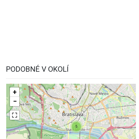
PODOBNÉ V OKOLÍ
+
−
5