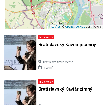
Leaflet
| ©
OpenStreetMap
contributors
Iné akcie >
Bratislavský Kaviár jesenný
Bratislava-Staré Mesto
1 termín
Iné akcie >
Bratislavský Kaviár zimný