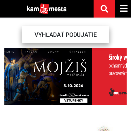
VYHĽADAŤ PODUJATIE
Previous
Next