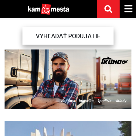
VYHĽADAŤ PODUJATIE
Previous
Next