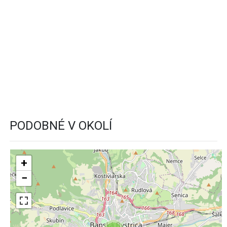
PODOBNÉ V OKOLÍ
+
−