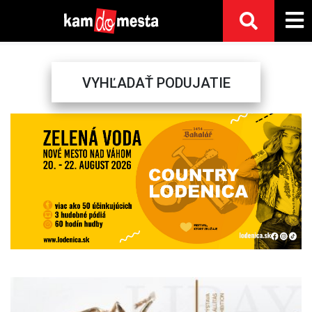
VYHĽADAŤ PODUJATIE
Previous
Next