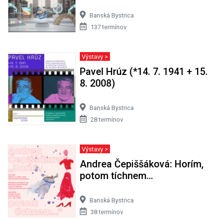
Banská Bystrica
137 termínov
Výstavy >
Pavel Hrúz (*14. 7. 1941 + 15.
8. 2008)
Banská Bystrica
28 termínov
Výstavy >
Andrea Čepiššáková: Horím,
potom tíchnem…
Banská Bystrica
38 termínov