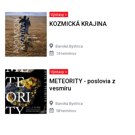
Výstavy >
KOZMICKÁ KRAJINA
Banská Bystrica
74 termínov
Výstavy >
METEORITY - poslovia z
vesmíru
Banská Bystrica
58 termínov