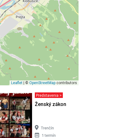
Leaflet
| ©
OpenStreetMap
contributors
Predstavenia >
že
Ženský zákon
Trenčín
1 termín