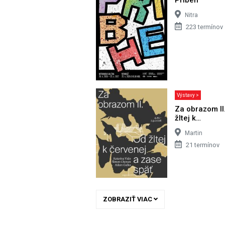
Nitra
223 termínov
Výstavy >
Za obrazom II
žltej k…
Martin
21 termínov
ZOBRAZIŤ VIAC