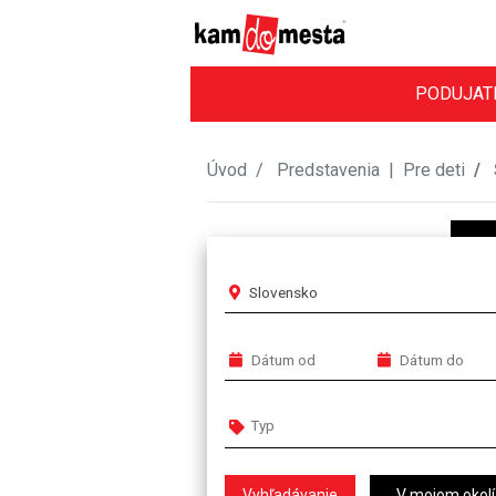
PODUJAT
Úvod
Predstavenia
|
Pre deti
Slovensko
V mojom okolí