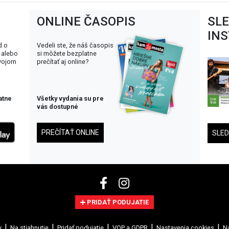
ONLINE ČASOPIS
SL
IN
d o
Vedeli ste, že náš časopis
 alebo
si môžete bezplatne
svojom
prečítať aj online?
atne
Všetky vydania su pre
vás dostupné
PREČÍTAŤ ONLINE
SLE
PRIDAŤ PODUJATIE
y
Na stiahnutie
Pridať podujatie
VOP a GDPR
Nastavenia cookies
Na