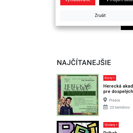
NAJČÍTANEJŠIE
Kurzy >
Herecká aka
pre dospelýc
Prešov
23 termínov
Výstavy >
Príbeh