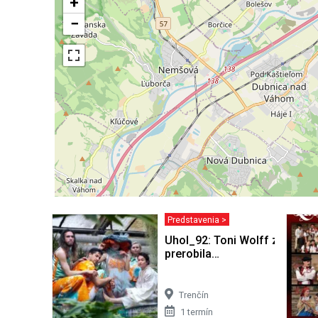
+
−
Predstavenia >
Uhol_92: Toni Wolff zisťuje, 
prerobila…
2
Trenčín
1 termín