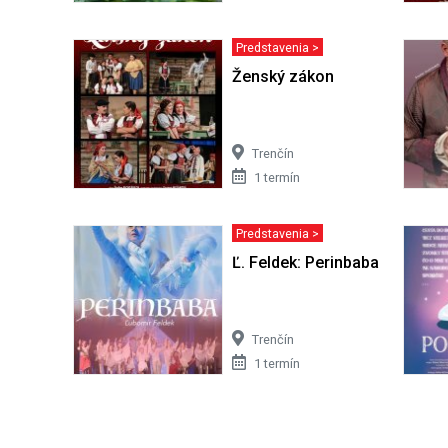
Predstavenia >
Ženský zákon
Trenčín
1 termín
Predstavenia >
Ľ. Feldek: Perinbaba
Trenčín
1 termín