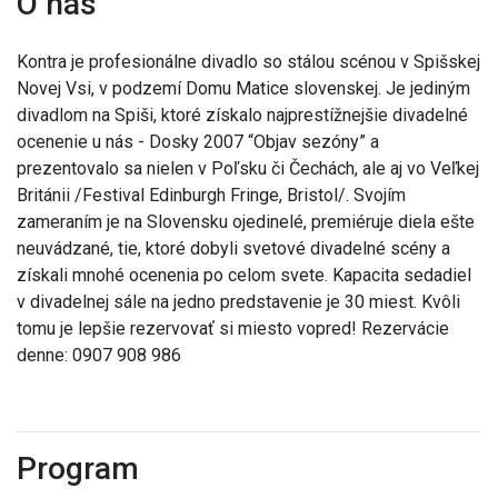
O nás
Kontra je profesionálne divadlo so stálou scénou v Spišskej
Novej Vsi, v podzemí Domu Matice slovenskej. Je jediným
divadlom na Spiši, ktoré získalo najprestížnejšie divadelné
ocenenie u nás - Dosky 2007 “Objav sezóny” a
prezentovalo sa nielen v Poľsku či Čechách, ale aj vo Veľkej
Británii /Festival Edinburgh Fringe, Bristol/. Svojím
zameraním je na Slovensku ojedinelé, premiéruje diela ešte
neuvádzané, tie, ktoré dobyli svetové divadelné scény a
získali mnohé ocenenia po celom svete. Kapacita sedadiel
v divadelnej sále na jedno predstavenie je 30 miest. Kvôli
tomu je lepšie rezervovať si miesto vopred! Rezervácie
denne: 0907 908 986
Program