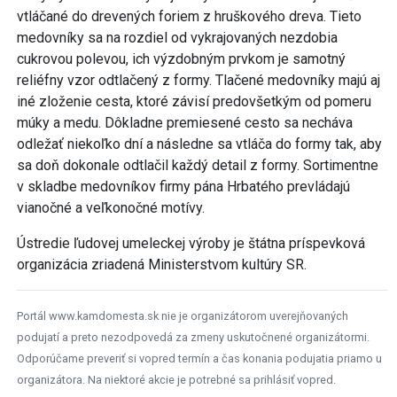
vtláčané do drevených foriem z hruškového dreva. Tieto
medovníky sa na rozdiel od vykrajovaných nezdobia
cukrovou polevou, ich výzdobným prvkom je samotný
reliéfny vzor odtlačený z formy. Tlačené medovníky majú aj
iné zloženie cesta, ktoré závisí predovšetkým od pomeru
múky a medu. Dôkladne premiesené cesto sa necháva
odležať niekoľko dní a následne sa vtláča do formy tak, aby
sa doň dokonale odtlačil každý detail z formy. Sortimentne
v skladbe medovníkov firmy pána Hrbatého prevládajú
vianočné a veľkonočné motívy.
Ústredie ľudovej umeleckej výroby je štátna príspevková
organizácia zriadená Ministerstvom kultúry SR.
Portál www.kamdomesta.sk nie je organizátorom uverejňovaných
podujatí a preto nezodpovedá za zmeny uskutočnené organizátormi.
Odporúčame preveriť si vopred termín a čas konania podujatia priamo u
organizátora. Na niektoré akcie je potrebné sa prihlásiť vopred.