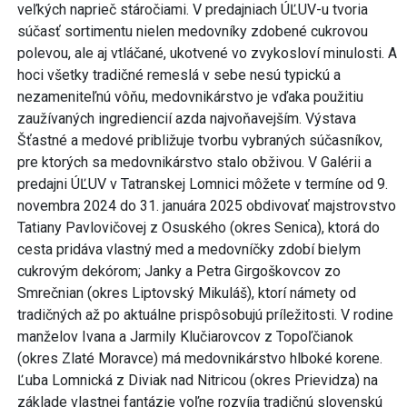
veľkých naprieč stáročiami. V predajniach ÚĽUV-u tvoria
súčasť sortimentu nielen medovníky zdobené cukrovou
polevou, ale aj vtláčané, ukotvené vo zvykosloví minulosti. A
hoci všetky tradičné remeslá v sebe nesú typickú a
nezameniteľnú vôňu, medovnikárstvo je vďaka použitiu
zaužívaných ingrediencií azda najvoňavejším. Výstava
Šťastné a medové približuje tvorbu vybraných súčasníkov,
pre ktorých sa medovnikárstvo stalo obživou. V Galérii a
predajni ÚĽUV v Tatranskej Lomnici môžete v termíne od 9.
novembra 2024 do 31. januára 2025 obdivovať majstrovstvo
Tatiany Pavlovičovej z Osuského (okres Senica), ktorá do
cesta pridáva vlastný med a medovníčky zdobí bielym
cukrovým dekórom; Janky a Petra Girgoškovcov zo
Smrečnian (okres Liptovský Mikuláš), ktorí námety od
tradičných až po aktuálne prispôsobujú príležitosti. V rodine
manželov Ivana a Jarmily Klučiarovcov z Topoľčianok
(okres Zlaté Moravce) má medovnikárstvo hlboké korene.
Ľuba Lomnická z Diviak nad Nitricou (okres Prievidza) na
základe vlastnej fantázie voľne rozvíja tradičnú slovenskú