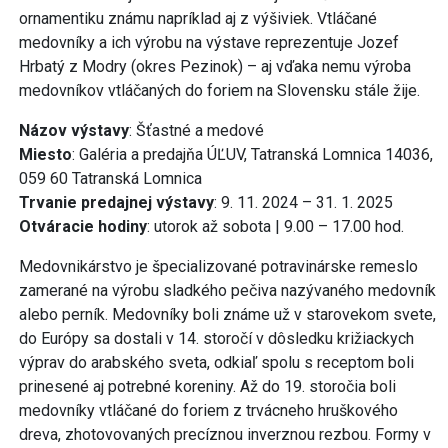
ornamentiku známu napríklad aj z výšiviek. Vtláčané
medovníky a ich výrobu na výstave reprezentuje Jozef
Hrbatý z Modry (okres Pezinok) – aj vďaka nemu výroba
medovníkov vtláčaných do foriem na Slovensku stále žije.
Názov výstavy
: Šťastné a medové
Miesto
: Galéria a predajňa ÚĽUV, Tatranská Lomnica 14036,
059 60 Tatranská Lomnica
Trvanie predajnej výstavy
: 9. 11. 2024 – 31. 1. 2025
Otváracie hodiny
: utorok až sobota | 9.00 – 17.00 hod.
Medovnikárstvo je špecializované potravinárske remeslo
zamerané na výrobu sladkého pečiva nazývaného medovník
alebo perník. Medovníky boli známe už v starovekom svete,
do Európy sa dostali v 14. storočí v dôsledku križiackych
výprav do arabského sveta, odkiaľ spolu s receptom boli
prinesené aj potrebné koreniny. Až do 19. storočia boli
medovníky vtláčané do foriem z trvácneho hruškového
dreva, zhotovovaných precíznou inverznou rezbou. Formy v