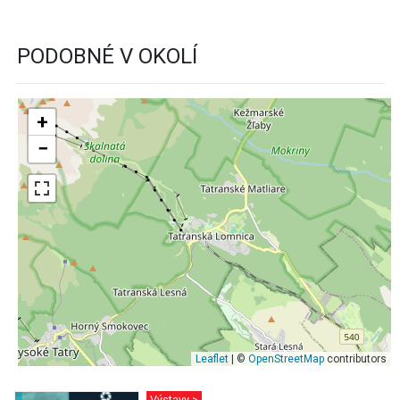
PODOBNÉ V OKOLÍ
+
−
Leaflet
| ©
OpenStreetMap
contributors
Výstavy >