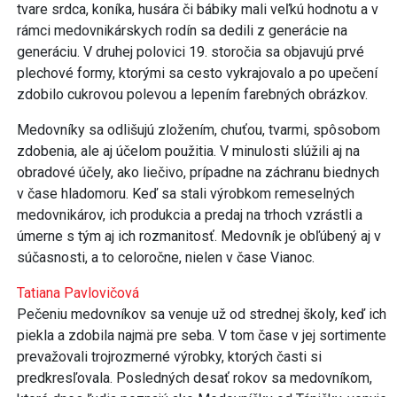
tvare srdca, koníka, husára či bábiky mali veľkú hodnotu a v
rámci medovnikárskych rodín sa dedili z generácie na
generáciu. V druhej polovici 19. storočia sa objavujú prvé
plechové formy, ktorými sa cesto vykrajovalo a po upečení
zdobilo cukrovou polevou a lepením farebných obrázkov.
Medovníky sa odlišujú zložením, chuťou, tvarmi, spôsobom
zdobenia, ale aj účelom použitia. V minulosti slúžili aj na
obradové účely, ako liečivo, prípadne na záchranu biednych
v čase hladomoru. Keď sa stali výrobkom remeselných
medovnikárov, ich produkcia a predaj na trhoch vzrástli a
úmerne s tým aj ich rozmanitosť. Medovník je obľúbený aj v
súčasnosti, a to celoročne, nielen v čase Vianoc.
Tatiana Pavlovičová
Pečeniu medovníkov sa venuje už od strednej školy, keď ich
piekla a zdobila najmä pre seba. V tom čase v jej sortimente
prevažovali trojrozmerné výrobky, ktorých časti si
predkresľovala. Posledných desať rokov sa medovníkom,