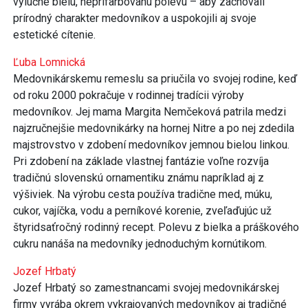
výlučne bielu, neprifarbovanú polevu – aby zachovali
prírodný charakter medovníkov a uspokojili aj svoje
estetické cítenie.
Ľuba Lomnická
Medovnikárskemu remeslu sa priučila vo svojej rodine, keď
od roku 2000 pokračuje v rodinnej tradícii výroby
medovníkov. Jej mama Margita Nemčeková patrila medzi
najzručnejšie medovnikárky na hornej Nitre a po nej zdedila
majstrovstvo v zdobení medovníkov jemnou bielou linkou.
Pri zdobení na základe vlastnej fantázie voľne rozvíja
tradičnú slovenskú ornamentiku známu napríklad aj z
výšiviek. Na výrobu cesta používa tradične med, múku,
cukor, vajíčka, vodu a perníkové korenie, zveľaďujúc už
štyridsaťročný rodinný recept. Polevu z bielka a práškového
cukru nanáša na medovníky jednoduchým kornútikom.
Jozef Hrbatý
Jozef Hrbatý so zamestnancami svojej medovnikárskej
firmy vyrába okrem vykrajovaných medovníkov aj tradičné