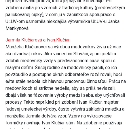
neprifarbovanú polevu, ktorá jej najviac konvenuje. Pri
zdobení siaha po vzoroch z tradičnej kultúry (predovšetkým
paličkovanej čipky), v čom ju v začiatkoch spolupráce s
ÚĽUV-om usmernila niekdajšia výtvarníčka ÚĽUV-u Janka
Menkynová.
Jarmila Klučiarová
a
Ivan Klučiar
Manželia Klučiarovci sa výrobou medovníkov živia už viac
ako dvadsať rokov. Ako viacerí iní Slováci, aj oni piekli a
zdobili medovníky vždy v predvianočnom čase spolu s
malými deťmi. Širšej rodine sa medovníčky páčili, čo ich
povzbudilo a postupne okruh odberateľov rozširovali, hoci
ešte stále nebola ich hlavnou pracovnou činnosťou. Prácu na
medovníkoch si striktne nedelia, aby sa príliš neviazali,
dbajú však na fázovanie výroby medzi seba, aby urýchľovali
procesy. Takto napríklad pri zdobení Ivan Klučiar, majster
ľudovej umeleckej výroby, často vytvára základnú mriežku a
manželka Jarmila dotvára vzor. Vzory na vykrajovacie
formičky navrhuje Ivan Klučiar sám. Na zdobenie používajú