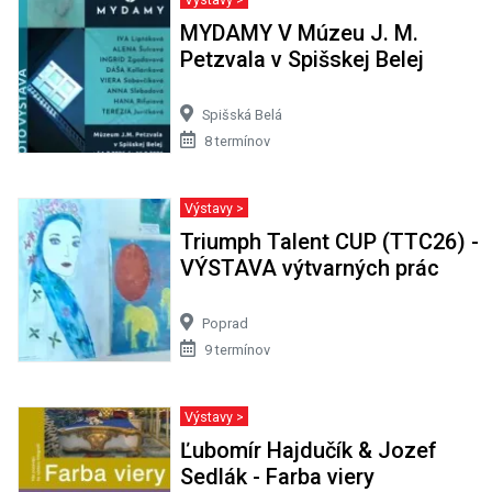
MYDAMY V Múzeu J. M.
Petzvala v Spišskej Belej
Spišská Belá
8 termínov
Výstavy >
Triumph Talent CUP (TTC26) -
VÝSTAVA výtvarných prác
Poprad
9 termínov
Výstavy >
Ľubomír Hajdučík & Jozef
Sedlák - Farba viery