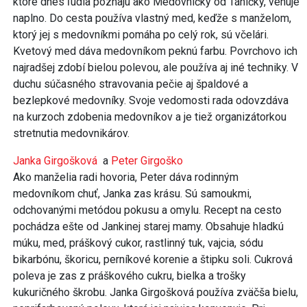
ktoré dnes ľudia poznajú ako Medovníčky od Táničky, venuje
naplno. Do cesta používa vlastný med, keďže s manželom,
ktorý jej s medovníkmi pomáha po celý rok, sú včelári.
Kvetový med dáva medovníkom peknú farbu. Povrchovo ich
najradšej zdobí bielou polevou, ale používa aj iné techniky. V
duchu súčasného stravovania pečie aj špaldové a
bezlepkové medovníky. Svoje vedomosti rada odovzdáva
na kurzoch zdobenia medovníkov a je tiež organizátorkou
stretnutia medovnikárov.
Janka Girgošková
a
Peter Girgoško
Ako manželia radi hovoria, Peter dáva rodinným
medovníkom chuť, Janka zas krásu. Sú samoukmi,
odchovanými metódou pokusu a omylu. Recept na cesto
pochádza ešte od Jankinej starej mamy. Obsahuje hladkú
múku, med, práškový cukor, rastlinný tuk, vajcia, sódu
bikarbónu, škoricu, perníkové korenie a štipku soli. Cukrová
poleva je zas z práškového cukru, bielka a trošky
kukuričného škrobu. Janka Girgošková používa zväčša bielu,