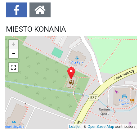
MIESTO KONANIA
+
−
Leaflet
| ©
OpenStreetMap
contributors