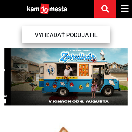
VYHĽADAŤ PODUJATIE
Previous
Next