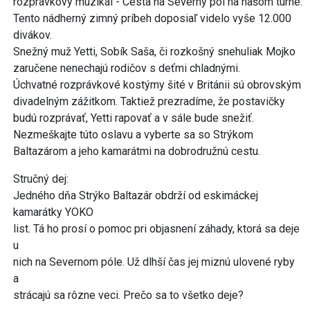
rozprávkový muzikál - Cesta na Severný pól na našom turné.
Tento nádherný zimný príbeh doposiaľ videlo vyše 12.000
divákov.
Snežný muž Yetti, Sobík Saša, či rozkošný snehuliak Mojko
zaručene nenechajú rodičov s deťmi chladnými.
Úchvatné rozprávkové kostýmy šité v Británii sú obrovským
divadelným zážitkom. Taktiež prezradíme, že postavičky
budú rozprávať, Yetti rapovať a v sále bude snežiť.
Nezmeškajte túto oslavu a vyberte sa so Strýkom
Baltazárom a jeho kamarátmi na dobrodružnú cestu.
Stručný dej:
Jedného dňa Strýko Baltazár obdrží od eskimáckej
kamarátky YOKO
list. Tá ho prosí o pomoc pri objasnení záhady, ktorá sa deje
u
nich na Severnom póle. Už dlhší čas jej miznú ulovené ryby
a
strácajú sa rôzne veci. Prečo sa to všetko deje?