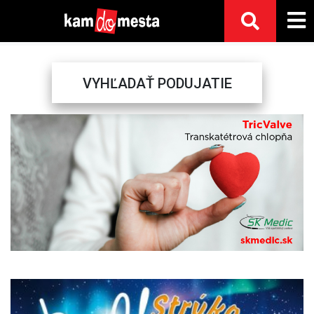
VYHĽADAŤ PODUJATIE
Previous
Next