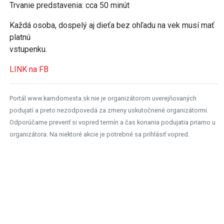
Trvanie predstavenia: cca 50 minút
Každá osoba, dospelý aj dieťa bez ohľadu na vek musí mať
platnú
vstupenku.
LINK na FB
Portál www.kamdomesta.sk nie je organizátorom uverejňovaných
podujatí a preto nezodpovedá za zmeny uskutočnené organizátormi.
Odporúčame preveriť si vopred termín a čas konania podujatia priamo u
organizátora. Na niektoré akcie je potrebné sa prihlásiť vopred.