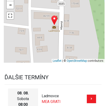
−
Leaflet
| ©
OpenStreetMap
contributors
ĎALŠIE TERMÍNY
08. 08.
Ladmovce
Sobota
MEA GRATI
08:00