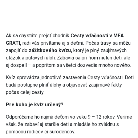
Ak sa chystáte prejsť chodník
Cesty vďačnosti v MEA
GRATI,
radi vás privítame aj s deťmi. Počas trasy sa môžu
zapojiť do
zážitkového kvízu,
ktorý je plný zaujímavých
otázok a pútavých úloh. Zabavia sa pri ňom nielen deti, ale
aj dospelí – a popritom sa všetci dozvedia mnoho nového.
Kvíz sprevádza jednotlivé zastavenia Cesty vďačnosti. Deti
budú postupne plniť úlohy a objavovať zaujímavé fakty
počas celej cesty.
Pre koho je kvíz určený?
Odporúčame ho najmä deťom vo veku 9 – 12 rokov. Veríme
však, že zabaví aj staršie deti a mladšie ho zvládnu s
pomocou rodičov či súrodencov.