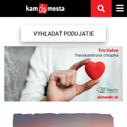
VYHĽADAŤ PODUJATIE
Previous
Next