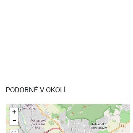
PODOBNÉ V OKOLÍ
+
−