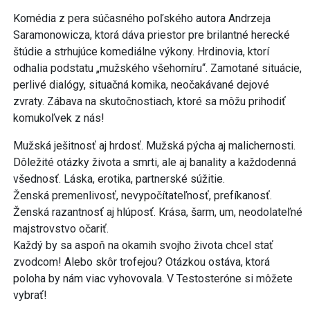
Komédia z pera súčasného poľského autora Andrzeja
Saramonowicza, ktorá dáva priestor pre brilantné herecké
štúdie a strhujúce komediálne výkony. Hrdinovia, ktorí
odhalia podstatu „mužského všehomíru“. Zamotané situácie,
perlivé dialógy, situačná komika, neočakávané dejové
zvraty. Zábava na skutočnostiach, ktoré sa môžu prihodiť
komukoľvek z nás!
Mužská ješitnosť aj hrdosť. Mužská pýcha aj malichernosti.
Dôležité otázky života a smrti, ale aj banality a každodenná
všednosť. Láska, erotika, partnerské súžitie.
Ženská premenlivosť, nevypočítateľnosť, prefíkanosť.
Ženská razantnosť aj hlúposť. Krása, šarm, um, neodolateľné
majstrovstvo očariť.
Každý by sa aspoň na okamih svojho života chcel stať
zvodcom! Alebo skôr trofejou? Otázkou ostáva, ktorá
poloha by nám viac vyhovovala. V Testosteróne si môžete
vybrať!