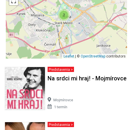
2
Leaflet
| ©
OpenStreetMap
contributors
Predstavenia >
Na srdci mi hraj! - Mojmírovce
Mojmírovce
1 termín
Predstavenia >