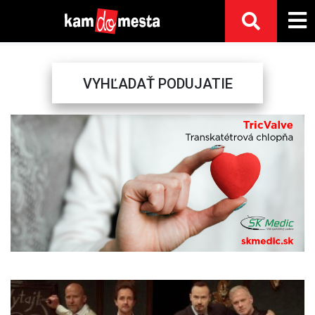
VYHĽADAŤ PODUJATIE
Previous
Next