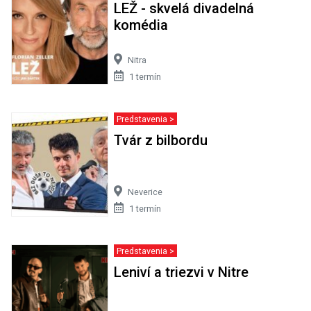
LEŽ - skvelá divadelná
komédia
Nitra
1 termín
Predstavenia >
Tvár z bilbordu
Neverice
1 termín
Predstavenia >
Leniví a triezvi v Nitre