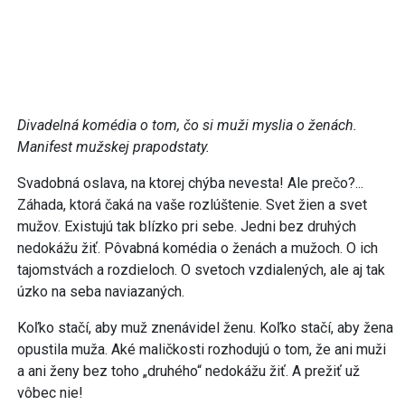
Divadelná komédia o tom, čo si muži myslia o ženách.
Manifest mužskej prapodstaty.
Svadobná oslava, na ktorej chýba nevesta! Ale prečo?...
Záhada, ktorá čaká na vaše rozlúštenie. Svet žien a svet
mužov. Existujú tak blízko pri sebe. Jedni bez druhých
nedokážu žiť. Pôvabná komédia o ženách a mužoch. O ich
tajomstvách a rozdieloch. O svetoch vzdialených, ale aj tak
úzko na seba naviazaných.
Koľko stačí, aby muž znenávidel ženu. Koľko stačí, aby žena
opustila muža. Aké maličkosti rozhodujú o tom, že ani muži
a ani ženy bez toho „druhého“ nedokážu žiť. A prežiť už
vôbec nie!