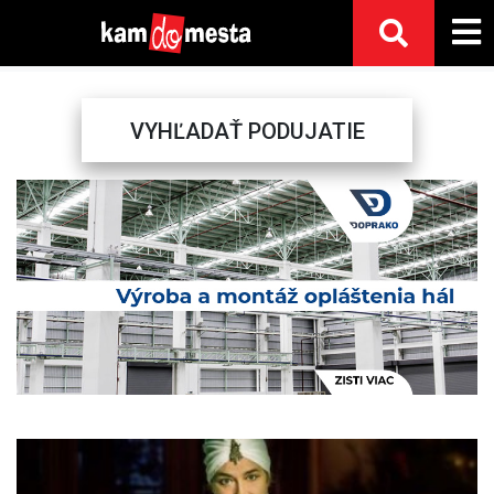
VYHĽADAŤ PODUJATIE
Previous
Next