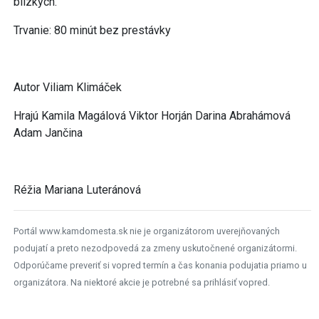
blízkych.“
Trvanie: 80 minút bez prestávky
Autor Viliam Klimáček
Hrajú Kamila Magálová Viktor Horján Darina Abrahámová
Adam Jančina
Réžia Mariana Luteránová
Portál www.kamdomesta.sk nie je organizátorom uverejňovaných
podujatí a preto nezodpovedá za zmeny uskutočnené organizátormi.
Odporúčame preveriť si vopred termín a čas konania podujatia priamo u
organizátora. Na niektoré akcie je potrebné sa prihlásiť vopred.