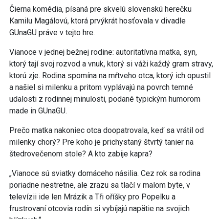
Čierna komédia, písaná pre skvelú slovenskú herečku
Kamilu Magálovú, ktorá prvýkrát hosťovala v divadle
GUnaGU práve v tejto hre.
Vianoce v jednej bežnej rodine: autoritatívna matka, syn,
ktorý tají svoj rozvod a vnuk, ktorý si váži každý gram stravy,
ktorú zje. Rodina spomína na mŕtveho otca, ktorý ich opustil
a našiel si milenku a pritom vyplávajú na povrch temné
udalosti z rodinnej minulosti, podané typickým humorom
made in GUnaGU.
Prečo matka nakoniec otca doopatrovala, keď sa vrátil od
milenky chorý? Pre koho je prichystaný štvrtý tanier na
štedrovečenom stole? A kto zabije kapra?
„Vianoce sú sviatky domáceho násilia. Cez rok sa rodina
poriadne nestretne, ale zrazu sa tlačí v malom byte, v
televízii ide len Mrázik a Tři oříšky pro Popelku a
frustrovaní otcovia rodín si vybíjajú napätie na svojich