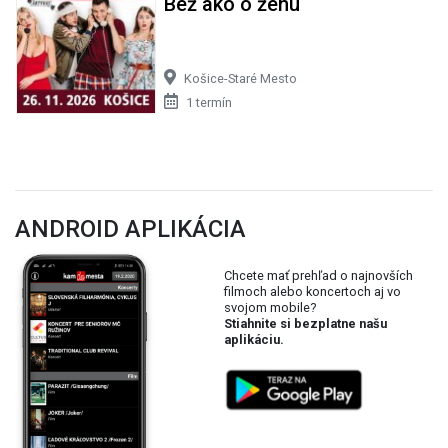
Bež ako o ženu
Košice-Staré Mesto
1 termín
ANDROID APLIKÁCIA
Chcete mať prehľad o najnovších
filmoch alebo koncertoch aj vo
svojom mobile?
Stiahnite si bezplatne našu
aplikáciu.